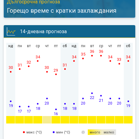
Дългосрочна прогноза
Горещо време с кратки захлаждания
14-дневна прогноза
нд
пн
вт
ср
чт
пт
сб
нд
пн
вт
ср
чт
пт
сб
36
36
35
34
34
34
34
33
32
31
31
30
30
29
22
21
20
20
20
20
19
19
18
18
18
17
17
16
макс (°C)
мин (°C)
много
малко