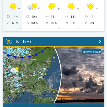
14 ч
10 ч
14 ч
14 ч
14 ч
50 %
60 %
10 %
0 %
0 %
Топ Тема
Неделя носи леко захлаждане. Прогноза за уикенда. . .