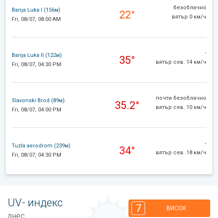
безоблачно
Banja Luka I (156м)
22°
вятър 0 км/ч
Fri, 08/07, 08:00 AM
-
Banja Luka II (122м)
35°
вятър сев. 14 км/ч
Fri, 08/07, 04:30 PM
почти безоблачно
Slavonski Brod (89м)
35.2°
вятър сев. 10 км/ч
Fri, 08/07, 04:00 PM
-
Tuzla aerodrom (239м)
34°
вятър сев. 18 км/ч
Fri, 08/07, 04:30 PM
UV- индекс
7
ВИСОК
днес