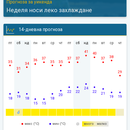
Прогноза за уикенда
Неделя носи леко захлаждане
14-дневна прогноза
пт
сб
нд
пн
вт
ср
чт
пт
сб
нд
пн
вт
ср
чт
41
40
38
37
37
37
37
36
35
35
35
34
31
29
24
22
22
22
21
20
19
19
19
18
18
18
15
15
макс (°C)
мин (°C)
много
малко