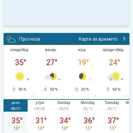
Прогноза
Карта за времето
следобед
вечер
нощ
преди обед
35
°
27
°
19
°
24
°
50 %
50 %
20 %
60 %
днес
утре
Sunday
Monday
Tuesday
Wed
08/07
08/08
08/09
08/10
08/11
0
Friday, 08/07
Saturday, 08/08
Sunday, 08/09
Monday, 08/10
Tuesday, 08
35
°
31
°
34
°
36
°
37
°
18
°
19
°
18
°
15
°
15
°