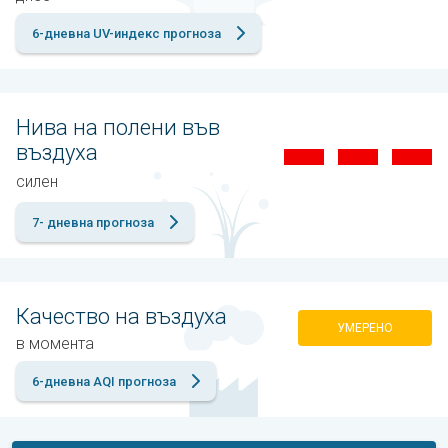
6-дневна UV-индекс прогноза
Нива на полени във
въздуха
силен
7- дневна прогноза
Качество на въздуха
УМЕРЕНО
в момента
6-дневна AQI прогноза