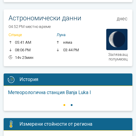
Астрономически данни
днес
04:52 PM местно време
Слънце
Луна
05:41 AM
няма
08:06 PM
03:44 PM
Залязващ
14ч 25мин
полумесец
История
Метеорологична станция Banja Luka I
Измерени стойности от региона