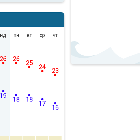
нд
пн
вт
ср
чт
26
26
25
24
23
19
18
18
17
16