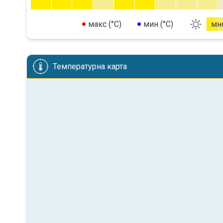
макс (°C)
мин (°C)
мн
Температурна карта