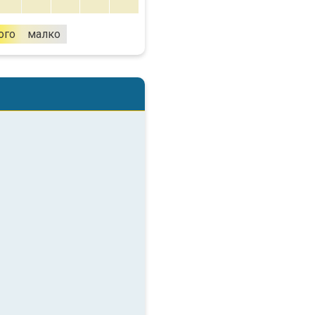
ого
малко