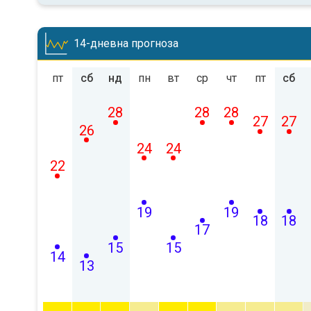
14-дневна прогноза
пт
сб
нд
пн
вт
ср
чт
пт
сб
28
28
28
27
27
26
24
24
22
19
19
18
18
17
15
15
14
13