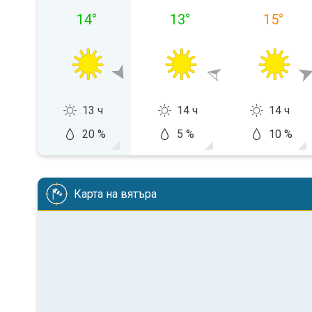
14
°
13
°
15
°
13 ч
14 ч
14 ч
20 %
5 %
10 %
Карта на вятъра