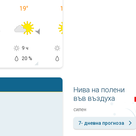
19
°
15
°
17
°
9 ч
14 ч
13 ч
20 %
10 %
20 %
Нива на полени
във въздуха
силен
7- дневна прогноза