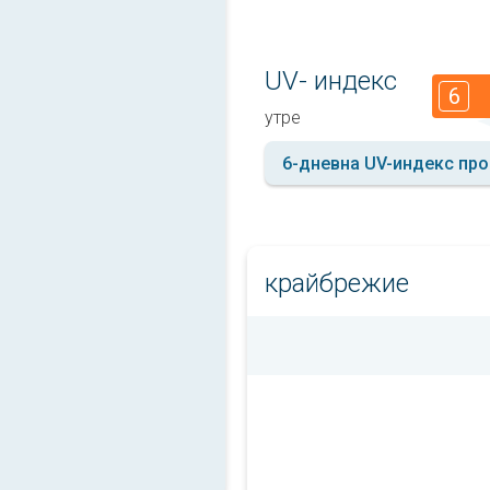
UV- индекс
6
утре
6-дневна UV-индекс про
крайбрежие