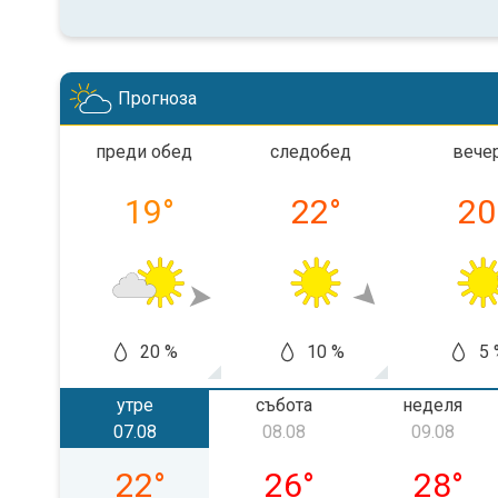
Прогноза
преди обед
следобед
вече
19
°
22
°
20
20 %
10 %
5 
утре
събота
неделя
07.08
08.08
09.08
петък, 07.08
събота, 08.08
неделя,
22
°
26
°
28
°