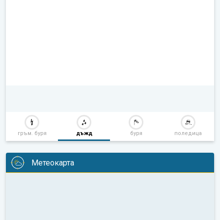
гръм. буря
дъжд
буря
поледица
Метеокарта