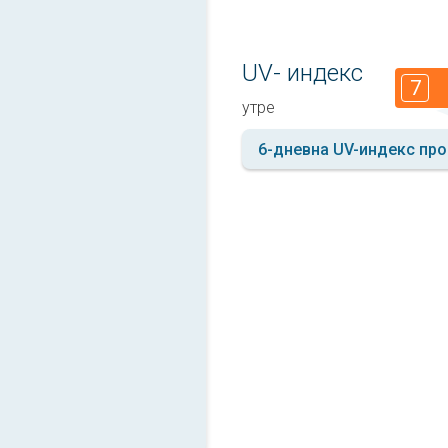
UV- индекс
7
утре
6-дневна UV-индекс про