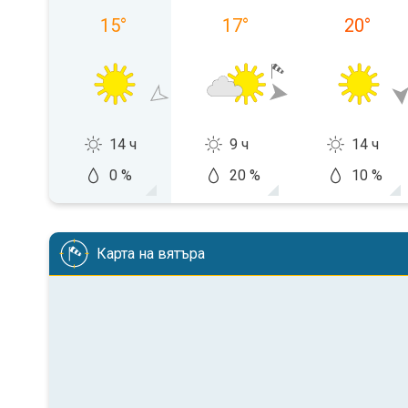
15
°
17
°
20
°
14 ч
9 ч
14 ч
0 %
20 %
10 %
Карта на вятъра