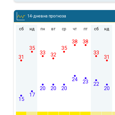
14-дневна прогноза
сб
нд
пн
вт
ср
чт
пт
сб
нд
38
38
35
35
33
33
32
31
31
24
23
22
20
20
20
20
17
15