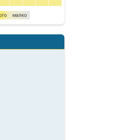
ого
малко