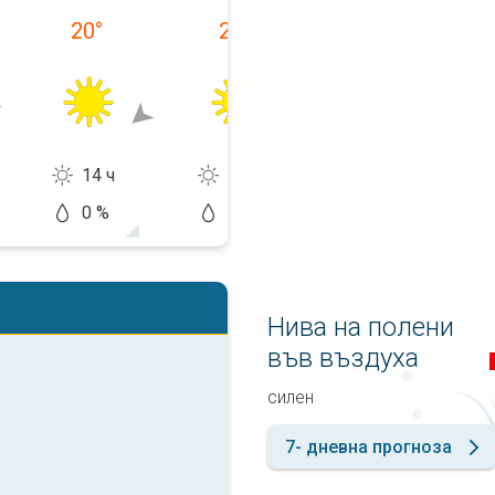
20
°
20
°
24
°
14 ч
14 ч
13 ч
0 %
10 %
20 %
Нива на полени
във въздуха
силен
7- дневна прогноза