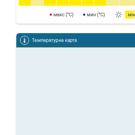
макс (°C)
мин (°C)
мн
Температурна карта