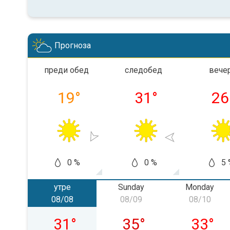
Прогноза
преди обед
следобед
вече
19
°
31
°
26
0 %
0 %
5 
утре
Sunday
Monday
08/08
08/09
08/10
Saturday, 08/08
Sunday, 08/09
Monday,
31
°
35
°
33
°