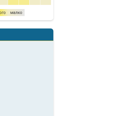
ого
малко