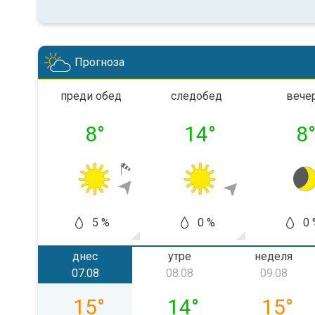
Прогноза
преди обед
следобед
вече
8
°
14
°
8
%
5 %
0 %
0 
днес
утре
неделя
07.08
08.08
09.08
петък, 07.08
събота, 08.08
неделя,
15
°
14
°
15
°