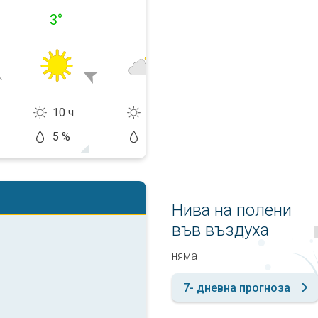
3
°
5
°
7
°
10 ч
6 ч
0 ч
5 %
10 %
70 %
Нива на полени
във въздуха
няма
7- дневна прогноза