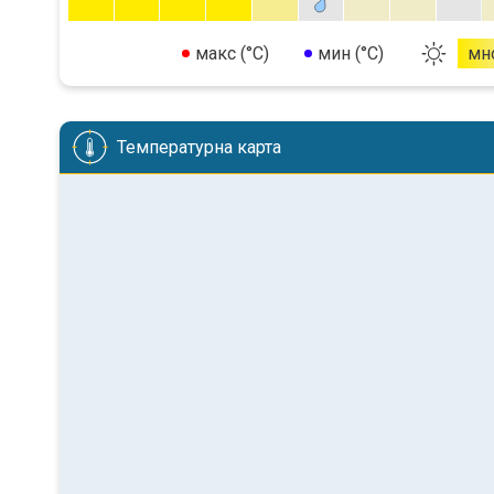
макс (°C)
мин (°C)
мн
Температурна карта