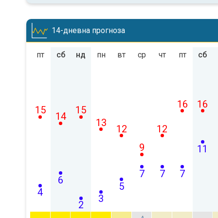
14-дневна прогноза
пт
сб
нд
пн
вт
ср
чт
пт
сб
16
16
15
15
14
13
12
12
9
11
7
7
7
6
5
4
3
2