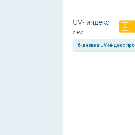
UV- индекс
4
днес
6-дневна UV-индекс про