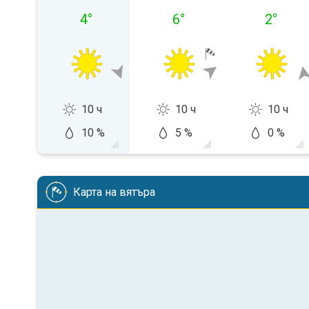
4
°
6
°
2
°
10 ч
10 ч
10 ч
10 %
5 %
0 %
Карта на вятъра