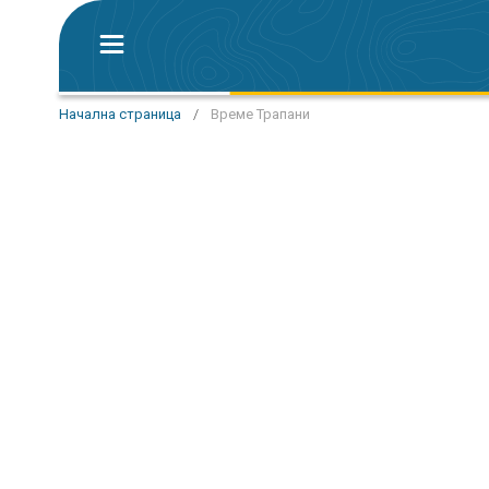
Начална страница
/
Време Трапани