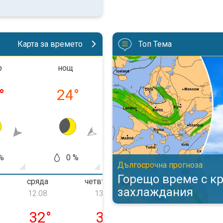
Карта за времето
Топ Тема
Горещо време с кратки захлаж
р
нощ
преди обед
следо
°
24
°
29
°
32
%
0 %
0 %
0
Дългосрочна прогноза
Горещо време с к
сряда
четвъртък
петък
захлаждания
12.08
13.08
14.08
, 11.08
сряда, 12.08
четвъртък, 13.08
петък, 14.08
32
°
32
°
32
°