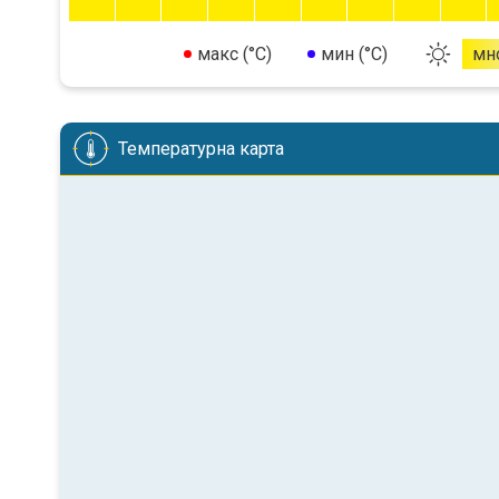
макс (°C)
мин (°C)
мн
Температурна карта