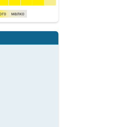
ого
малко