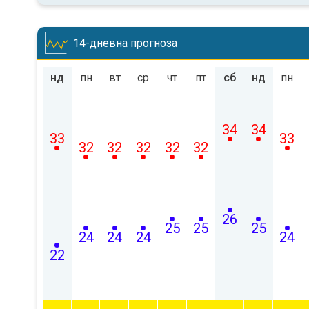
14-дневна прогноза
нд
пн
вт
ср
чт
пт
сб
нд
пн
34
34
33
33
32
32
32
32
32
26
25
25
25
24
24
24
24
22