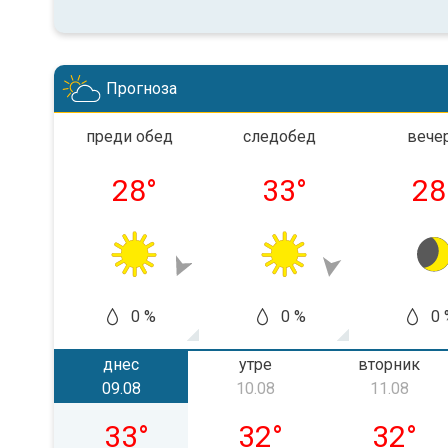
Прогноза
преди обед
следобед
вече
28
°
33
°
28
0 %
0 %
0 
днес
утре
вторник
09.08
10.08
11.08
неделя, 09.08
понеделник, 10.08
вторник
33
°
32
°
32
°