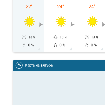
22
°
24
°
24
°
13 ч
13 ч
13 ч
0 %
0 %
0 %
Карта на вятъра