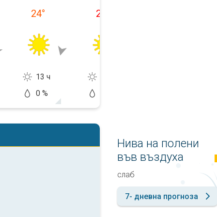
24
°
25
°
25
°
13 ч
13 ч
13 ч
0 %
5 %
20 %
Нива на полени
във въздуха
слаб
7- дневна прогноза