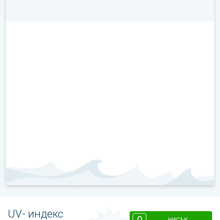
UV- индекс
0
НИСЪК