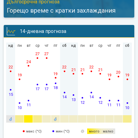
Дългосрочна прогноза
Горещо време с кратки захлаждания
14-дневна прогноза
нд
пн
вт
ср
чт
пт
сб
нд
пн
вт
ср
чт
пт
сб
27
27
24
22
22
22
21
21
21
20
19
19
19
19
18
17
17
15
14
14
13
12
12
11
11
11
10
10
макс (°C)
мин (°C)
много
малко