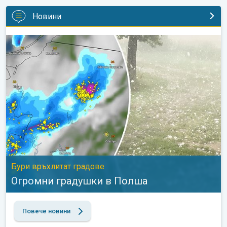
Новини
Огромни градушки в Полша. Бури връхлитат градове. . .
Бури връхлитат градове
Огромни градушки в Полша
Повече новини