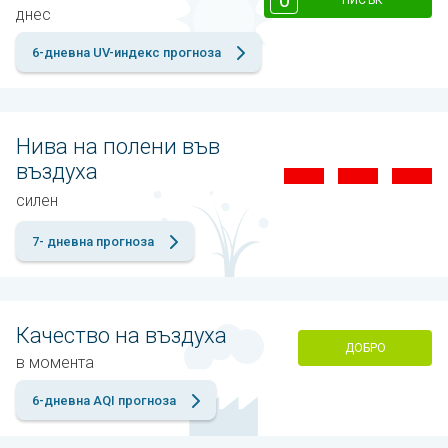
днес
6-дневна UV-индекс прогноза
Нива на полени във
въздуха
силен
7- дневна прогноза
Качество на въздуха
ДОБРО
в момента
6-дневна AQI прогноза