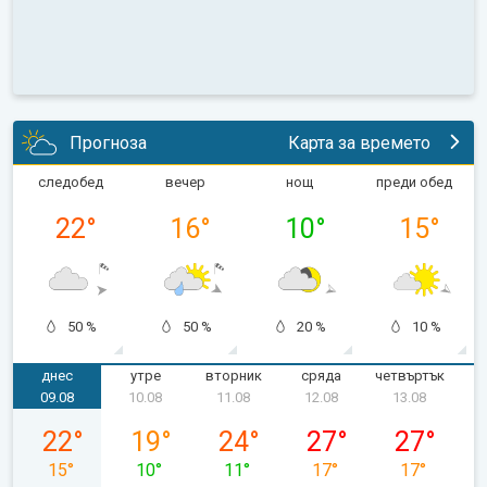
Прогноза
Карта за времето
следобед
вечер
нощ
преди обед
22
°
16
°
10
°
15
°
50 %
50 %
20 %
10 %
днес
утре
вторник
сряда
четвъртък
п
09.08
10.08
11.08
12.08
13.08
неделя, 09.08
понеделник, 10.08
вторник, 11.08
сряда, 12.08
четвъртък, 
22
°
19
°
24
°
27
°
27
°
15
°
10
°
11
°
17
°
17
°