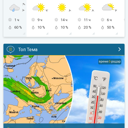
1 ч
9 ч
14 ч
11 ч
6 ч
60 %
10 %
10 %
20 %
50 %
Топ Тема
Горещо време с кратки захлаждания. Дългосрочна прогноза