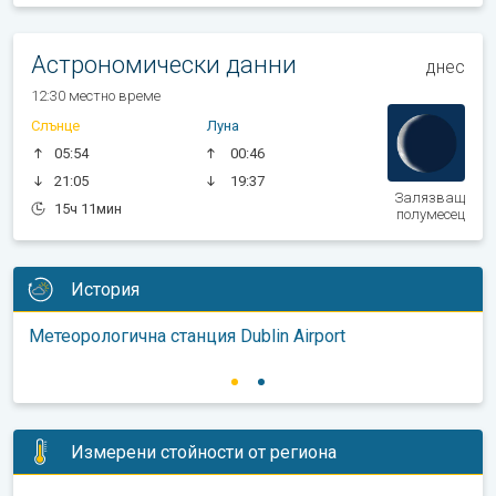
Астрономически данни
днес
12:30 местно време
Слънце
Луна
05:54
00:46
21:05
19:37
Залязващ
15ч 11мин
полумесец
История
Метеорологична станция Dublin Airport
Измерени стойности от региона