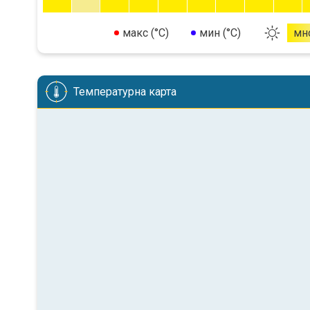
макс (°C)
мин (°C)
мн
Температурна карта