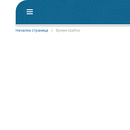
Начална страница
/
Време Шабла