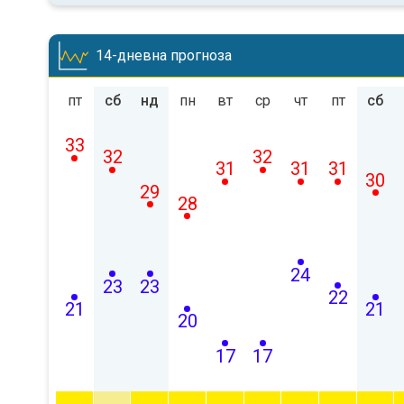
14-дневна прогноза
пт
сб
нд
пн
вт
ср
чт
пт
сб
33
32
32
31
31
31
30
29
28
24
23
23
22
21
21
20
17
17