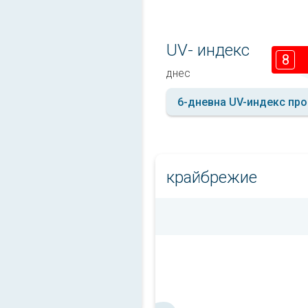
UV- индекс
8
днес
6-дневна UV-индекс про
крайбрежие