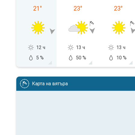
21
°
23
°
23
°
12 ч
13 ч
13 ч
5 %
50 %
10 %
Карта на вятъра