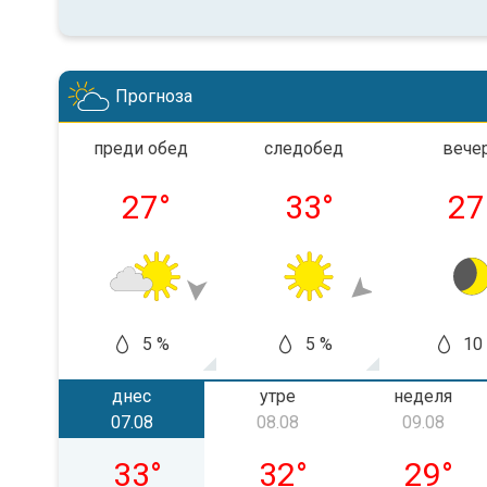
Прогноза
преди обед
следобед
вече
27
°
33
°
27
5 %
5 %
10
днес
утре
неделя
07.08
08.08
09.08
петък, 07.08
събота, 08.08
неделя,
33
°
32
°
29
°