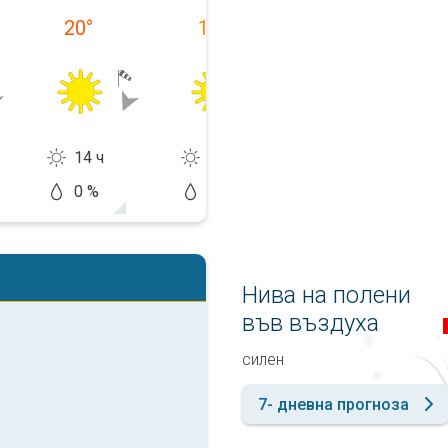
20
°
17
°
17
°
14 ч
14 ч
14 ч
0 %
0 %
20 %
Нива на полени
във въздуха
силен
7- дневна прогноза