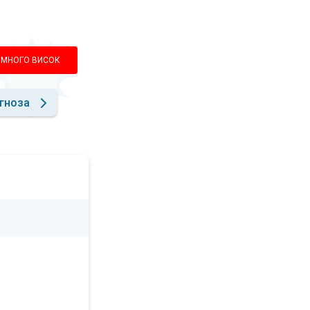
МНОГО ВИСОК
гноза