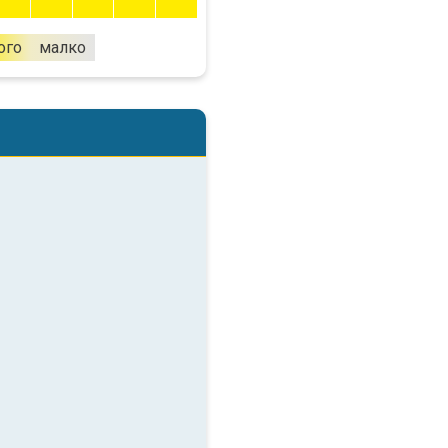
ого
малко