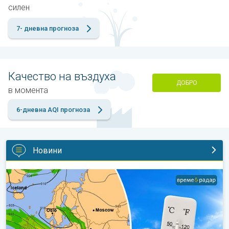
силен
7- дневна прогноза
Качество на въздуха
ДОБРО
в момента
6-дневна AQI прогноза
Новини
Горещо време с кратки захлаждания. Дългосрочна прогноза