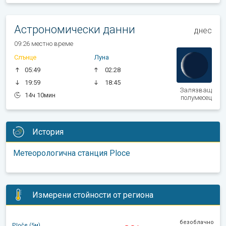
Астрономически данни
днес
09:26 местно време
Слънце
Луна
05:49
02:28
19:59
18:45
Залязващ
14ч 10мин
полумесец
История
Метеорологична станция Ploce
Измерени стойности от региона
безоблачно
Ploče (5м)