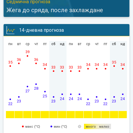
Седмична прогноза
Жега до сряда, после захлаждане
14-дневна прогноза
пн
вт
ср
чт
пт
сб
нд
пн
вт
ср
чт
пт
сб
нд
39
36
36
35
35
34
34
34
34
34
33
33
33
33
28
27
25
24
24
24
24
23
23
23
23
22
22
22
макс (°C)
мин (°C)
много
малко