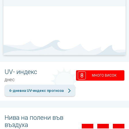
UV- индекс
8
МНОГО ВИСОК
днес
6-дневна UV-индекс прогноза
Нива на полени във
въздуха