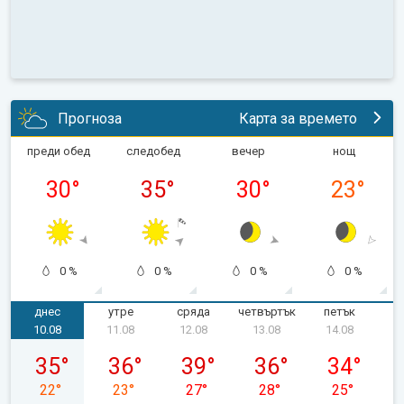
Прогноза
Карта за времето
преди обед
следобед
вечер
нощ
30
°
35
°
30
°
23
°
0 %
0 %
0 %
0 %
днес
утре
сряда
четвъртък
петък
с
10.08
11.08
12.08
13.08
14.08
понеделник, 10.08
вторник, 11.08
сряда, 12.08
четвъртък, 13.08
петък, 14.08
35
°
36
°
39
°
36
°
34
°
22
°
23
°
27
°
28
°
25
°