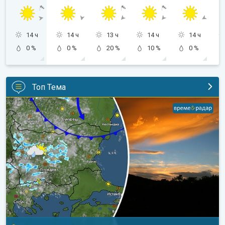
14 ч
14 ч
13 ч
14 ч
14 ч
0 %
0 %
20 %
10 %
0 %
Топ Тема
Жега до сряда, после захлаждане. Седмична прогноза. . .