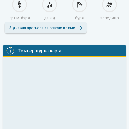
гръм. буря
дъжд
буря
поледица
3-дневна прогноза за опасно време
Температурна карта