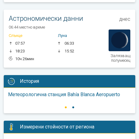
Астрономически данни
днес
06:44 местно време
Слънце
Луна
07:57
06:33
18:23
15:52
Залязващ
10ч 26мин
полумесец
История
Метеорологична станция Bahía Blanca Aeropuerto
Измерени стойности от региона