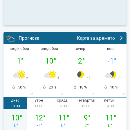
Прогноза
Карта за времето
преди обед
следобед
вечер
нощ
1
°
10
°
2
°
-1
°
50 %
20 %
10 %
10 %
днес
утре
сряда
четвъртък
петък
с
10.08
11.08
12.08
13.08
14.08
понеделник, 10.08
вторник, 11.08
сряда, 12.08
четвъртък, 13.08
петък, 14.08
10
°
12
°
11
°
9
°
11
°
0
°
-1
°
0
°
2
°
6
°