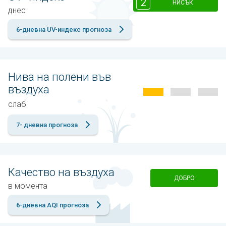
2
НИСЪК
днес
6-дневна UV-индекс прогноза
Нива на полени във
въздуха
слаб
7- дневна прогноза
Качество на въздуха
ДОБРО
в момента
6-дневна AQI прогноза