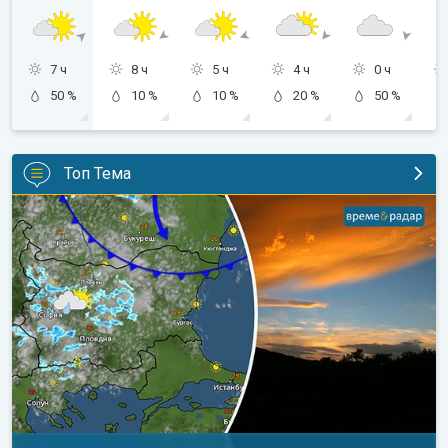
7 ч
8 ч
5 ч
4 ч
0 ч
50 %
10 %
10 %
20 %
50 %
Топ Тема
Жега до сряда, после захлаждане. Седмична прогноза. . .