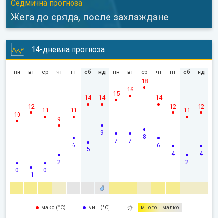
Седмична прогноза
Жега до сряда, после захлаждане
14-дневна прогноза
пн
вт
ср
чт
пт
сб
нд
пн
вт
ср
чт
пт
сб
нд
18
16
15
14
14
14
12
12
12
11
11
11
10
9
9
8
7
7
6
6
5
4
4
2
2
0
0
-1
макс (°C)
мин (°C)
много
малко