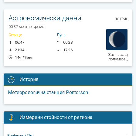
Астрономически данни
петък
00:37 местно време
Слънце
Луна
06:47
00:28
21:34
17:26
Залязващ
14ч 47мин
полумесец
История
Метеорологична станция Pontorson
Измерени стойности от региона
-
Pontorson (33м)