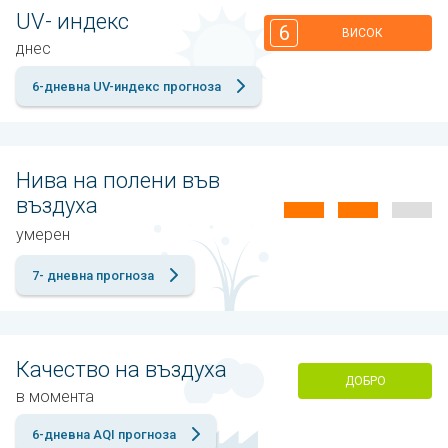
UV- индекс
6
ВИСОК
днес
6-дневна UV-индекс прогноза
Нива на полени във
въздуха
умерен
7- дневна прогноза
Качество на въздуха
ДОБРО
в момента
6-дневна AQI прогноза