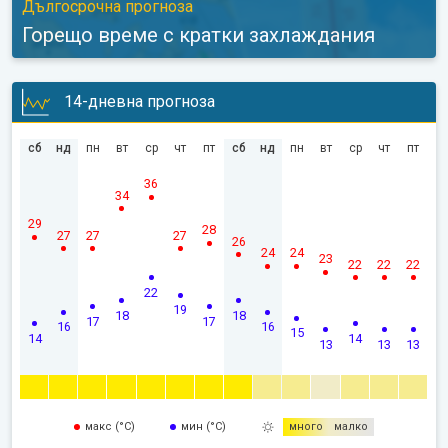
Дългосрочна прогноза
Горещо време с кратки захлаждания
14-дневна прогноза
сб
нд
пн
вт
ср
чт
пт
сб
нд
пн
вт
ср
чт
пт
36
34
29
28
27
27
27
26
24
24
23
22
22
22
22
19
18
18
17
17
16
16
15
14
14
13
13
13
макс (°C)
мин (°C)
много
малко