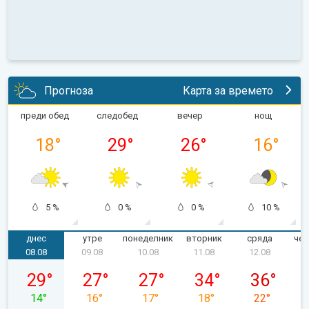
Прогноза
Карта за времето
преди обед
следобед
вечер
нощ
18
°
29
°
26
°
16
°
5 %
0 %
0 %
10 %
днес
утре
понеделник
вторник
сряда
чет
08.08
09.08
10.08
11.08
12.08
събота, 08.08
неделя, 09.08
понеделник, 10.08
вторник, 11.08
сряда, 12.0
29
°
27
°
27
°
34
°
36
°
14
°
16
°
17
°
18
°
22
°