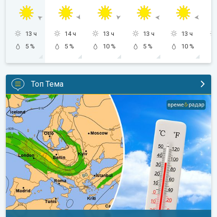
13 ч
14 ч
13 ч
13 ч
13 ч
5 %
5 %
10 %
5 %
10 %
Топ Тема
Горещо време с кратки захлаждания. Дългосрочна прогноза