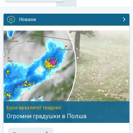
Новини
Огромни градушки в Полша. Бури връхлитат градове. . .
Бури връхлитат градове
Огромни градушки в Полша