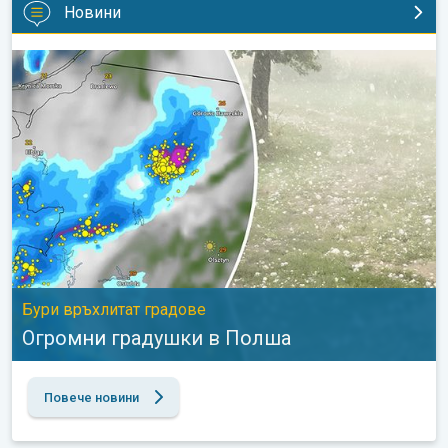
Новини
Огромни градушки в Полша. Бури връхлитат градове. . .
Бури връхлитат градове
Огромни градушки в Полша
Повече новини