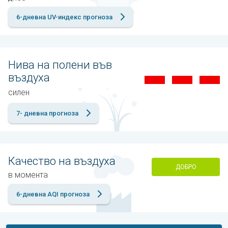
6-дневна UV-индекс прогноза
Нива на полени във
въздуха
силен
7- дневна прогноза
Качество на въздуха
ДОБРО
в момента
6-дневна AQI прогноза