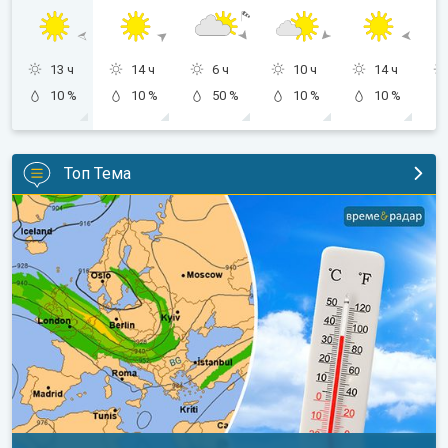
13 ч
14 ч
6 ч
10 ч
14 ч
10 %
10 %
50 %
10 %
10 %
Топ Тема
Горещо време с кратки захлаждания. Дългосрочна прогноза