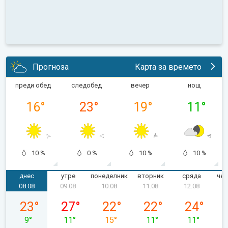
Прогноза
Карта за времето
преди обед
следобед
вечер
нощ
16
°
23
°
19
°
11
°
10 %
0 %
10 %
10 %
днес
утре
понеделник
вторник
сряда
чет
08.08
09.08
10.08
11.08
12.08
събота, 08.08
неделя, 09.08
понеделник, 10.08
вторник, 11.08
сряда, 12.0
23
°
27
°
22
°
22
°
24
°
9
°
11
°
15
°
11
°
11
°