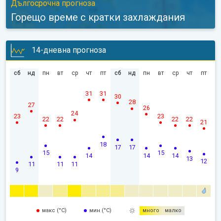
Дългосрочна прогноза
Горещо време с кратки захлаждания
14-дневна прогноза
сб
нд
пн
вт
ср
чт
пт
сб
нд
пн
вт
ср
чт
пт
31
31
30
28
27
26
24
23
23
22
22
22
22
21
18
17
17
15
15
14
14
14
13
12
11
11
11
9
макс (°C)
мин (°C)
много
малко