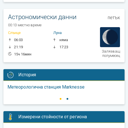
Астрономически данни
петък
00:13 местно време
Слънце
Луна
06:03
няма
21:19
17:23
Залязващ
15ч 16мин
полумесец
История
Метеорологична станция Marknesse
Измерени стойности от региона