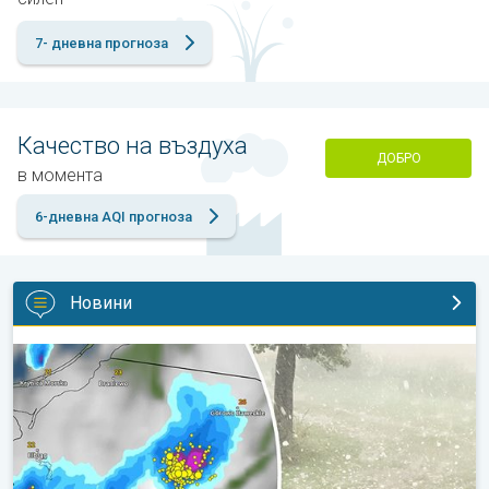
7- дневна прогноза
Качество на въздуха
ДОБРО
в момента
6-дневна AQI прогноза
Новини
Огромни градушки в Полша. Бури връхлитат градове. . .