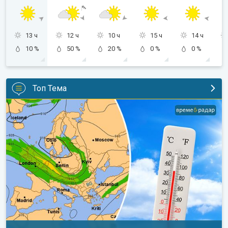
13 ч
12 ч
10 ч
15 ч
14 ч
10 %
50 %
20 %
0 %
0 %
Топ Тема
Горещо време с кратки захлаждания. Дългосрочна прогноза