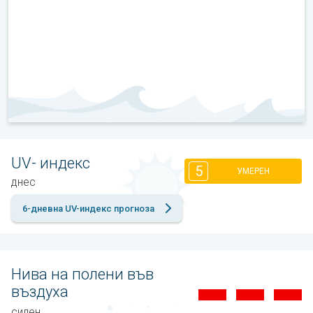
UV- индекс
5
УМЕРЕН
днес
6-дневна UV-индекс прогноза
Нива на полени във
въздуха
силен