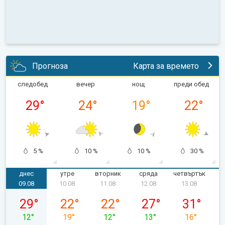
Прогноза
Карта за времето
следобед
вечер
нощ
преди обед
29
°
24
°
19
°
22
°
5 %
10 %
10 %
30 %
днес
утре
вторник
сряда
четвъртък
п
09.08
10.08
11.08
12.08
13.08
неделя, 09.08
понеделник, 10.08
вторник, 11.08
сряда, 12.08
четвъртък, 
29
°
22
°
22
°
27
°
31
°
12
°
19
°
12
°
13
°
16
°