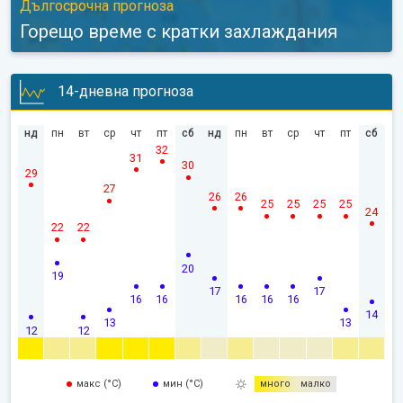
Дългосрочна прогноза
Горещо време с кратки захлаждания
14-дневна прогноза
нд
пн
вт
ср
чт
пт
сб
нд
пн
вт
ср
чт
пт
сб
32
31
30
29
27
26
26
25
25
25
25
24
22
22
20
19
17
17
16
16
16
16
16
14
13
13
12
12
макс (°C)
мин (°C)
много
малко