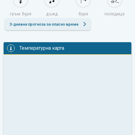
гръм. буря
дъжд
буря
поледица
3-дневна прогноза за опасно време
Температурна карта