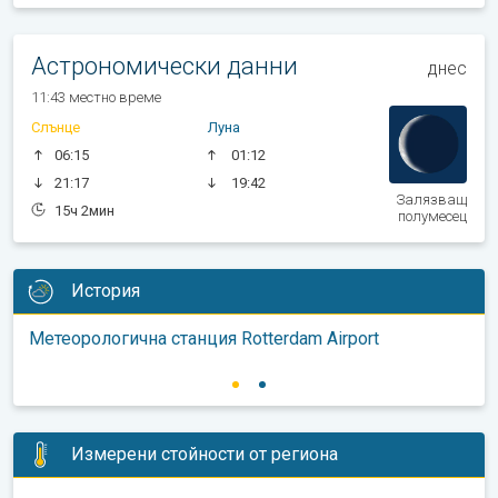
Астрономически данни
днес
11:43 местно време
Слънце
Луна
06:15
01:12
21:17
19:42
Залязващ
15ч 2мин
полумесец
История
Метеорологична станция Rotterdam Airport
Измерени стойности от региона