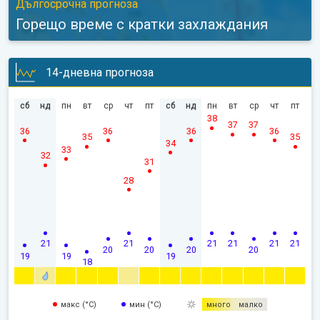
Дългосрочна прогноза
Горещо време с кратки захлаждания
14-дневна прогноза
сб
нд
пн
вт
ср
чт
пт
сб
нд
пн
вт
ср
чт
пт
38
37
37
36
36
36
36
35
35
34
33
32
31
28
21
21
21
21
21
21
20
20
20
20
19
19
19
18
макс (°C)
мин (°C)
много
малко