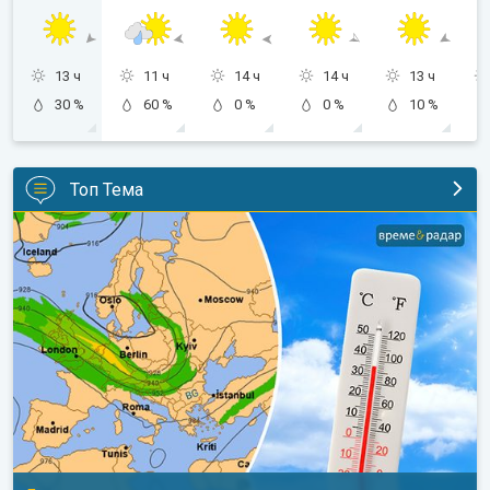
13 ч
11 ч
14 ч
14 ч
13 ч
30 %
60 %
0 %
0 %
10 %
Топ Тема
Горещо време с кратки захлаждания. Дългосрочна прогноза