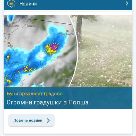
Новини
Огромни градушки в Полша. Бури връхлитат градове. . .
Бури връхлитат градове
Огромни градушки в Полша
Повече новини