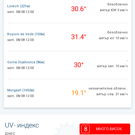
безоблачно
Lovech (221м)
30.6°
вятър ЮИ 3 км/ч
sam. 08/08 12:00
безоблачно
Roșiorii de Vede (103м)
31.4°
вятър юг 10 км/ч
sam. 08/08 12:00
-
Gorna Oryahovica (86м)
30°
вятър зап. 10 км/ч
sam. 08/08 12:00
незначителна облачност
Murgash (1692м)
19.1°
вятър сев. 21 км/ч
sam. 08/08 12:00
UV- индекс
8
МНОГО ВИСОК
днес