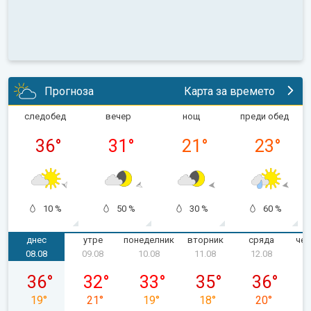
Прогноза
Карта за времето
следобед
вечер
нощ
преди обед
36
°
31
°
21
°
23
°
10 %
50 %
30 %
60 %
днес
утре
понеделник
вторник
сряда
чет
08.08
09.08
10.08
11.08
12.08
събота, 08.08
неделя, 09.08
понеделник, 10.08
вторник, 11.08
сряда, 12.0
36
°
32
°
33
°
35
°
36
°
19
°
21
°
19
°
18
°
20
°