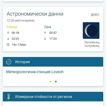
Астрономически данни
днес
12:26 местно време
Слънце
Луна
06:18
00:47
20:35
17:24
Залязващ
14ч 17мин
полумесец
История
Метеорологична станция Lovech
Измерени стойности от региона