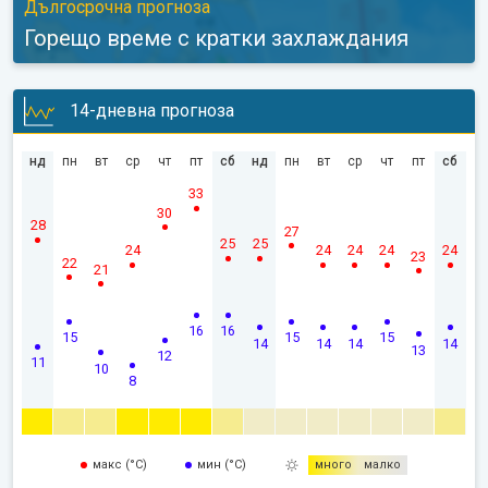
Дългосрочна прогноза
Горещо време с кратки захлаждания
14-дневна прогноза
нд
пн
вт
ср
чт
пт
сб
нд
пн
вт
ср
чт
пт
сб
33
30
28
27
25
25
24
24
24
24
24
23
22
21
16
16
15
15
15
14
14
14
14
13
12
11
10
8
макс (°C)
мин (°C)
много
малко