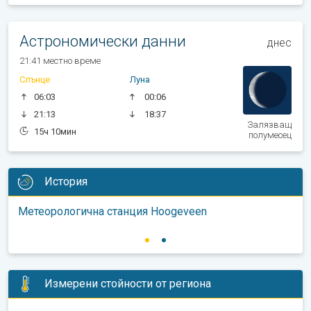
Астрономически данни
днес
21:41 местно време
Слънце
Луна
06:03
00:06
21:13
18:37
Залязващ
15ч 10мин
полумесец
История
Метеорологична станция Hoogeveen
Измерени стойности от региона