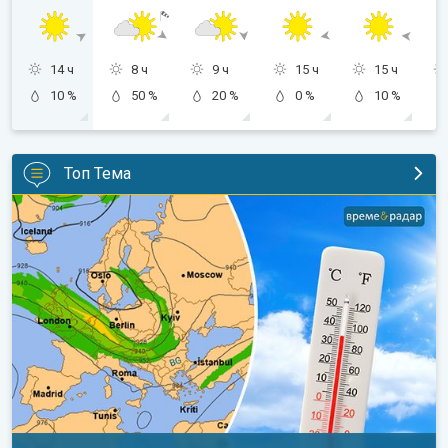
14 ч
8 ч
9 ч
15 ч
15 ч
10 %
50 %
20 %
0 %
10 %
Топ Тема
Горещо време с кратки захлаждания. Дългосрочна прогноза