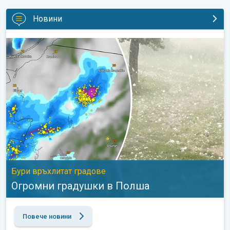
Новини
Огромни градушки в Полша. Бури връхлитат градове. . .
Бури връхлитат градове
Огромни градушки в Полша
Повече новини