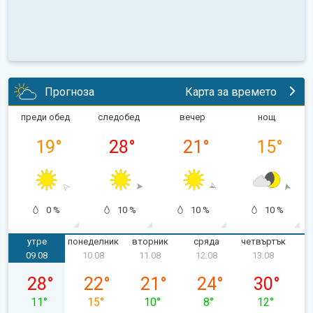
Прогноза
Карта за времето
преди обед
следобед
вечер
нощ
19
°
28
°
21
°
15
°
0 %
10 %
10 %
10 %
утре
понеделник
вторник
сряда
четвъртък
п
09.08
10.08
11.08
12.08
13.08
неделя, 09.08
понеделник, 10.08
вторник, 11.08
сряда, 12.08
четвъртък, 
28
°
22
°
21
°
24
°
30
°
11
°
15
°
10
°
8
°
12
°