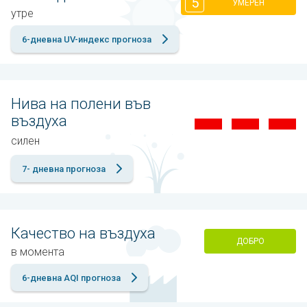
5
УМЕРЕН
утре
6-дневна UV-индекс прогноза
Нива на полени във
въздуха
силен
7- дневна прогноза
Качество на въздуха
ДОБРО
в момента
6-дневна AQI прогноза