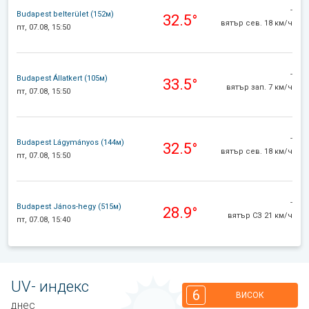
-
Budapest belterület (152м)
32.5°
вятър сев. 18 км/ч
пт, 07.08, 15:50
-
Budapest Állatkert (105м)
33.5°
вятър зап. 7 км/ч
пт, 07.08, 15:50
-
Budapest Lágymányos (144м)
32.5°
вятър сев. 18 км/ч
пт, 07.08, 15:50
-
Budapest János-hegy (515м)
28.9°
вятър СЗ 21 км/ч
пт, 07.08, 15:40
UV- индекс
6
ВИСОК
днес