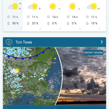
11 ч
11 ч
14 ч
14 ч
11 ч
50 %
20 %
0 %
0 %
10 %
Топ Тема
Неделя носи леко захлаждане. Прогноза за уикенда. . .