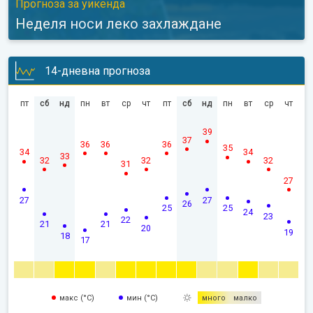
Прогноза за уикенда
Неделя носи леко захлаждане
14-дневна прогноза
пт
сб
нд
пн
вт
ср
чт
пт
сб
нд
пн
вт
ср
чт
39
37
36
36
36
35
34
34
33
32
32
32
31
27
27
27
26
25
25
24
23
22
21
21
20
19
18
17
макс (°C)
мин (°C)
много
малко