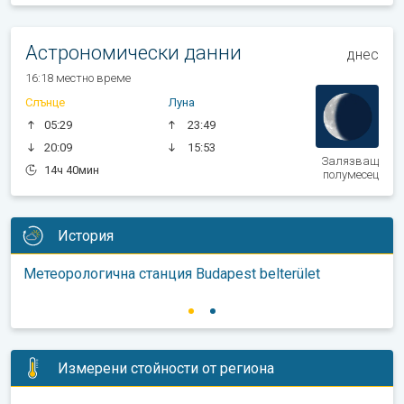
Астрономически данни
днес
16:18 местно време
Слънце
Луна
05:29
23:49
20:09
15:53
Залязващ
14ч 40мин
полумесец
История
Метеорологична станция Budapest belterület
Измерени стойности от региона