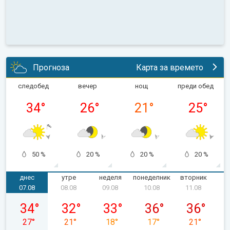
Прогноза
Карта за времето
следобед
вечер
нощ
преди обед
34
°
26
°
21
°
25
°
50 %
20 %
20 %
20 %
днес
утре
неделя
понеделник
вторник
с
07.08
08.08
09.08
10.08
11.08
петък, 07.08
събота, 08.08
неделя, 09.08
понеделник, 10.08
вторник, 11
34
°
32
°
33
°
36
°
36
°
27
°
21
°
18
°
17
°
21
°