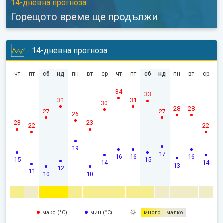
14-дневна прогноза
Горещото време ще продължи
14-дневна прогноза
чт
пт
сб
нд
пн
вт
ср
чт
пт
сб
нд
пн
вт
ср
34
33
31
31
30
28
28
27
27
26
23
23
22
22
19
17
16
16
16
15
15
14
14
13
12
11
10
10
макс (°C)
мин (°C)
много
малко