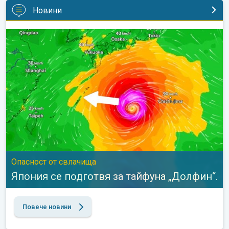
Новини
Япония се подготвя за тайфуна „Долфин“.. Опасност от свла
Опасност от свлачища
Япония се подготвя за тайфуна „Долфин“.
Повече новини