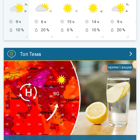
9 ч
6 ч
15 ч
14 ч
9 ч
10 %
20 %
0 %
10 %
20 %
Топ Тема
Горещото време ще продължи. 14-дневна прогноза. . .