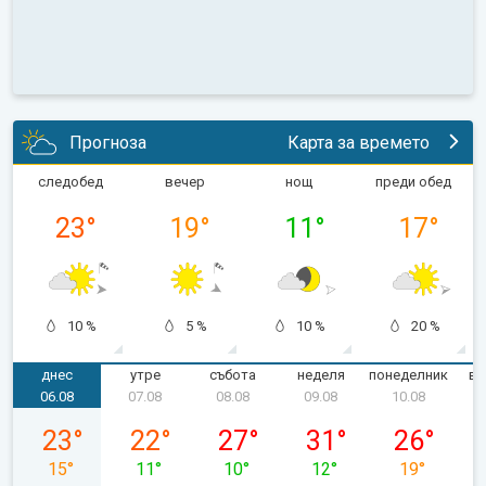
Прогноза
Карта за времето
следобед
вечер
нощ
преди обед
23
°
19
°
11
°
17
°
10 %
5 %
10 %
20 %
днес
утре
събота
неделя
понеделник
вт
06.08
07.08
08.08
09.08
10.08
четвъртък, 06.08
петък, 07.08
събота, 08.08
неделя, 09.08
понеделник,
23
°
22
°
27
°
31
°
26
°
15
°
11
°
10
°
12
°
19
°