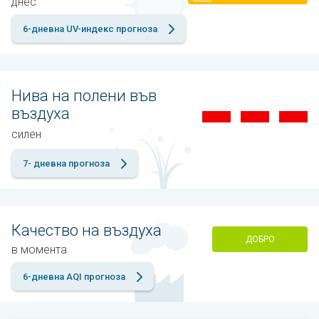
днес
6-дневна UV-индекс прогноза
Нива на полени във
въздуха
силен
7- дневна прогноза
Качество на въздуха
ДОБРО
в момента
6-дневна AQI прогноза