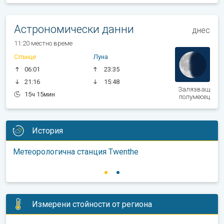
Астрономически данни
днес
11:20 местно време
Слънце
Луна
06:01
23:35
21:16
15:48
Залязващ
15ч 15мин
полумесец
История
Метеорологична станция Twenthe
Измерени стойности от региона