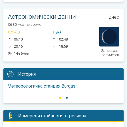
Астрономически данни
днес
06:30 местно време
Слънце
Луна
06:10
02:48
20:16
18:59
Залязващ
14ч 6мин
полумесец
История
Метеорологична станция Burgas
Измерени стойности от региона