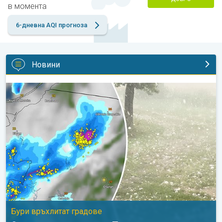
в момента
6-дневна AQI прогноза
Новини
Огромни градушки в Полша. Бури връхлитат градове. . .
Бури връхлитат градове