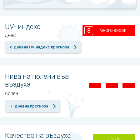
UV- индекс
8
МНОГО ВИСОК
днес
6-дневна UV-индекс прогноза
Нива на полени във
въздуха
силен
7- дневна прогноза
Качество на въздуха
ДОБРО