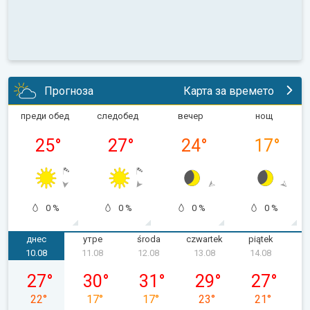
Прогноза
Карта за времето
преди обед
следобед
вечер
нощ
25
°
27
°
24
°
17
°
0 %
0 %
0 %
0 %
днес
утре
środa
czwartek
piątek
s
10.08
11.08
12.08
13.08
14.08
poniedziałek, 10.08
wtorek, 11.08
środa, 12.08
czwartek, 13.08
piątek, 14.0
27
°
30
°
31
°
29
°
27
°
22
°
17
°
17
°
23
°
21
°