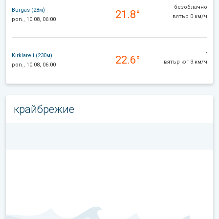
безоблачно
Burgas (28м)
21.8°
вятър 0 км/ч
pon., 10.08, 06:00
-
Kırklareli (230м)
22.6°
вятър юг 3 км/ч
pon., 10.08, 06:00
крайбрежие