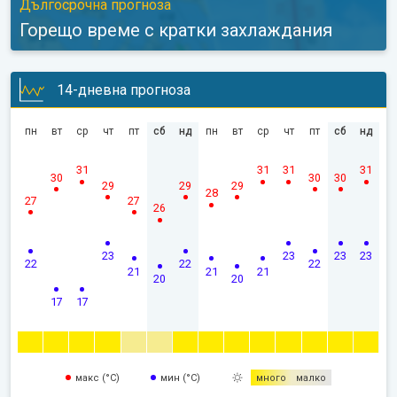
Дългосрочна прогноза
Горещо време с кратки захлаждания
14-дневна прогноза
пн
вт
ср
чт
пт
сб
нд
пн
вт
ср
чт
пт
сб
нд
31
31
31
31
30
30
30
29
29
29
28
27
27
26
23
23
23
23
22
22
22
21
21
21
20
20
17
17
макс (°C)
мин (°C)
много
малко