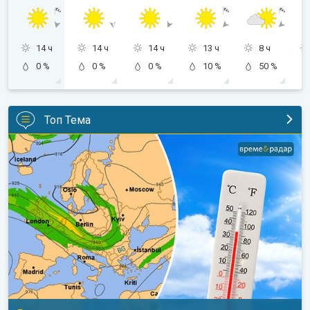
14 ч
14 ч
14 ч
13 ч
8 ч
0 %
0 %
0 %
10 %
50 %
Топ Тема
Горещо време с кратки захлаждания. Дългосрочна прогноза