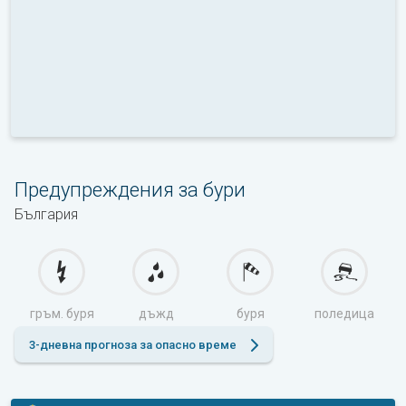
Предупреждения за бури
България
гръм. буря
дъжд
буря
поледица
3-дневна прогноза за опасно време