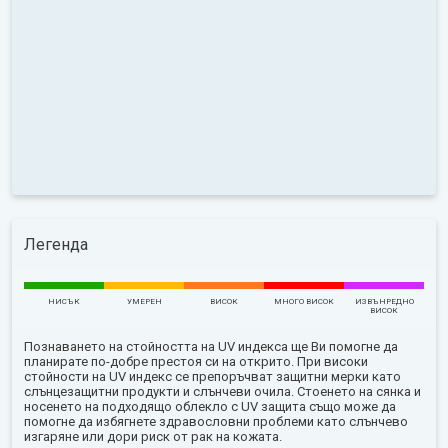
Легенда
НИСЪК
УМЕРЕН
ВИСОК
МНОГО ВИСОК
ИЗВЪНРЕДНО
ВИСОК
Познаването на стойността на UV индекса ще Ви помогне да
планирате по-добре престоя си на открито. При високи
стойности на UV индекс се препоръчват защитни мерки като
слънцезащитни продукти и слънчеви очила. Стоенето на сянка и
носенето на подходящо облекло с UV защита също може да
помогне да избягнете здравословни проблеми като слънчево
изгаряне или дори риск от рак на кожата.