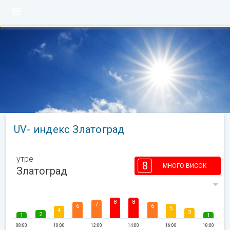
UV- индекс Златоград
утре
8
МНОГО ВИСОК
Златоград
8
8
7
6
6
5
4
3
2
1
1
08:00
10:00
12:00
14:00
16:00
18:00