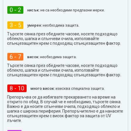
0 - 2
нисък:
не са необходими предпазни мерки.
3 - 5
умерен:
необходима защита.
Търсете сянка през обедните часове, носете подходящо
облекло, шапка и слънчеви очила, използвайте
слънцезащитен крем с подходящ слънцезащитен фактор.
6 - 7
висок:
необходима защита.
Търсете сянка през обедните часове, носете подходящо
облекло, шапка и слънчеви очила, използвайте
слънцезащитен крем с подходящ слънцезащитен фактор.
8 - 10
много висок:
изисква специална защита.
Препоръчва се да избягвате прекарването на време на
открито по обяд. В случай че е необходимо, търсете сянка.
Важно е да носите слънчеви очила, подходящо облекло и
шапка с широка периферия. Препоръчително е да нанасяте
слънцезащитен крем с висок фактор за защита от UV
лъчите.