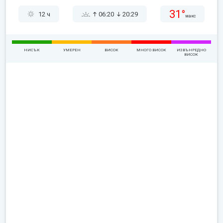
31°
12 ч
06:20
20:29
макс
НИСЪК
УМЕРЕН
ВИСОК
МНОГО ВИСОК
ИЗВЪНРЕДНО
ВИСОК