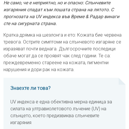
Не само, че е неприятно, но и опасно: Слънчевите
изгаряния спадат към лошата страна на лятото. С
прогнозата на UV индекса във Време & Радар винаги
сте на сигурната страна.
Кратка дрямка на шезлонга и ето: Кожата бие червена
тревога. Острите симптоми на слънчевото изгаряне се
изразяват почти веднага. Дългосрочните последици
обаче могат да се проявят чак след години. Те са:
преждевременно стареене на кожата, пигментни
нарушения и дори рак на кожата.
Знаехте ли това?
UV индекса е една обективна мерна единица за
силата на ултравиолетовото лъчение (UV) на
слънцето, което предизвиква слънчевите
изгаряния