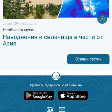
сряда, 29 юли 2026 г.
Необичаен мусон
Наводнения и свлачища в части от
Азия
Всички статии
Време & Радар е също наличен на