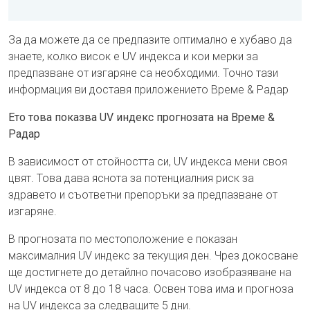
За да можете да се предпазите оптимално е хубаво да
знаете, колко висок е UV индекса и кои мерки за
предпазване от изгаряне са необходими. Точно тази
информация ви доставя приложението Време & Радар
Ето това показва UV индекс прогнозата на Време &
Радар
В зависимост от стойността си, UV индекса мени своя
цвят. Това дава яснота за потенциалния риск за
здравето и съответни препоръки за предпазване от
изгаряне.
В прогнозата по местоположение е показан
максималния UV индекс за текущия ден. Чрез докосване
ще достигнете до детайлно почасово изобразяване на
UV индекса от 8 до 18 часа. Освен това има и прогноза
на UV индекса за следващите 5 дни.