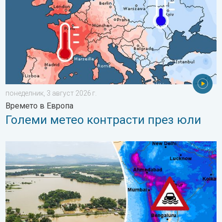
понеделник, 3 август 2026 г.
Времето в Европа
Големи метео контрасти през юли
Наводнения и свлачища в части от Азия. Необичаен мусон. . 