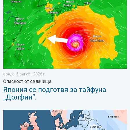
Япония се подготвя за тайфуна „Долфин“.. Опасност от свлач
сряда, 5 август 2026 г.
Опасност от свлачища
Япония се подготвя за тайфуна
„Долфин“.
Големи метео контрасти през юли. Времето в Европа. . . по