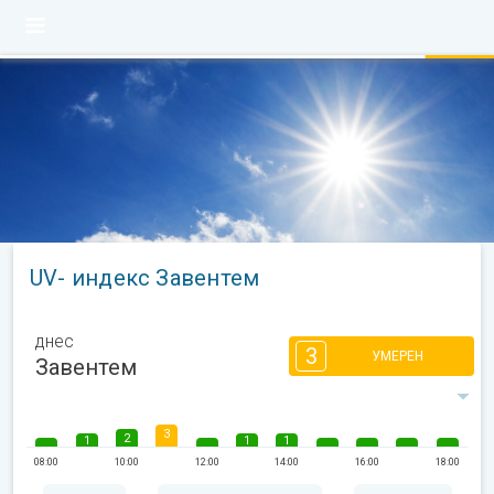
UV- индекс Завентем
днес
3
УМЕРЕН
Завентем
3
2
1
1
1
08:00
10:00
12:00
14:00
16:00
18:00