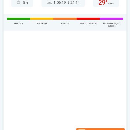
29°
5 ч
06:19
21:14
макс
НИСЪК
УМЕРЕН
ВИСОК
МНОГО ВИСОК
ИЗВЪНРЕДНО
ВИСОК