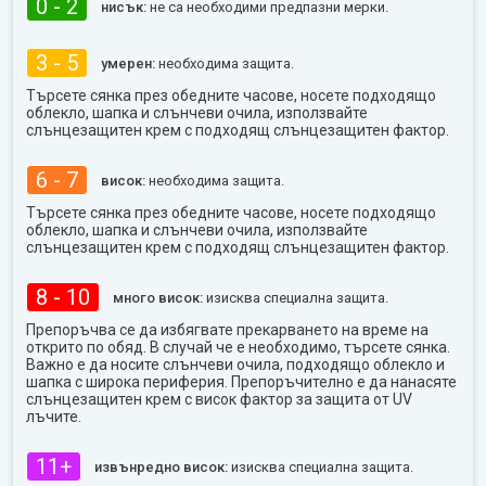
0 - 2
нисък:
не са необходими предпазни мерки.
3 - 5
умерен:
необходима защита.
Търсете сянка през обедните часове, носете подходящо
облекло, шапка и слънчеви очила, използвайте
слънцезащитен крем с подходящ слънцезащитен фактор.
6 - 7
висок:
необходима защита.
Търсете сянка през обедните часове, носете подходящо
облекло, шапка и слънчеви очила, използвайте
слънцезащитен крем с подходящ слънцезащитен фактор.
8 - 10
много висок:
изисква специална защита.
Препоръчва се да избягвате прекарването на време на
открито по обяд. В случай че е необходимо, търсете сянка.
Важно е да носите слънчеви очила, подходящо облекло и
шапка с широка периферия. Препоръчително е да нанасяте
слънцезащитен крем с висок фактор за защита от UV
лъчите.
11+
извънредно висок:
изисква специална защита.