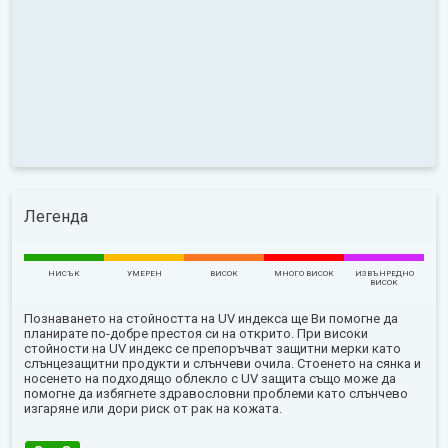
Легенда
НИСЪК
УМЕРЕН
ВИСОК
МНОГО ВИСОК
ИЗВЪНРЕДНО
ВИСОК
Познаването на стойността на UV индекса ще Ви помогне да
планирате по-добре престоя си на открито. При високи
стойности на UV индекс се препоръчват защитни мерки като
слънцезащитни продукти и слънчеви очила. Стоенето на сянка и
носенето на подходящо облекло с UV защита също може да
помогне да избягнете здравословни проблеми като слънчево
изгаряне или дори риск от рак на кожата.