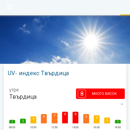
UV- индекс Твърдица
утре
8
МНОГО ВИСОК
Твърдица
8
8
7
6
6
5
4
3
2
1
1
08:00
10:00
12:00
14:00
16:00
18:00