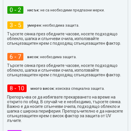
0 - 2
нисък:
не са необходими предпазни мерки.
3 - 5
умерен:
необходима защита.
Търсете сянка през обедните часове, носете подходящо
облекло, шапка и слънчеви очила, използвайте
слънцезащитен крем с подходящ слънцезащитен фактор.
6 - 7
висок:
необходима защита.
Търсете сянка през обедните часове, носете подходящо
облекло, шапка и слънчеви очила, използвайте
слънцезащитен крем с подходящ слънцезащитен фактор.
8 - 10
много висок:
изисква специална защита.
Препоръчва се да избягвате прекарването на време на
открито по обяд. В случай че е необходимо, търсете сянка.
Важно е да носите слънчеви очила, подходящо облекло и
шапка с широка периферия. Препоръчително е да нанасяте
слънцезащитен крем с висок фактор за защита от UV
лъчите.