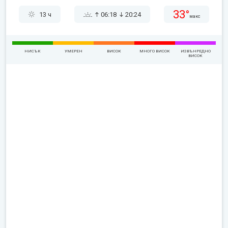
33°
13 ч
06:18
20:24
макс
НИСЪК
УМЕРЕН
ВИСОК
МНОГО ВИСОК
ИЗВЪНРЕДНО
ВИСОК