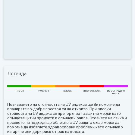
Легенда
НИСЪК
УМЕРЕН
ВИСОК
МНОГО ВИСОК
ИЗВЪНРЕДНО
ВИСОК
Познаването на стойността на UV индекса ще Ви помогне да
планирате по-добре престоя си на открито. При високи
стойности на UV индекс се препоръчват защитни мерки като
слънцезащитни продукти и слънчеви очила. Стоенето на сянка и
носенето на подходящо облекло с UV защита също може да
помогне да избягнете здравословни проблеми като слънчево
изгаряне или дори риск от рак на кожата.