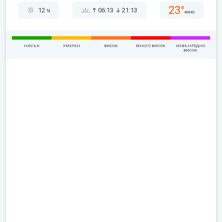
23°
12 ч
06:13
21:13
макс
НИСЪК
УМЕРЕН
ВИСОК
МНОГО ВИСОК
ИЗВЪНРЕДНО
ВИСОК