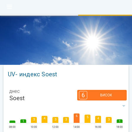
UV- индекс Soest
днес
6
ВИСОК
Soest
6
5
4
4
3
3
3
3
1
1
08:00
10:00
12:00
14:00
16:00
18:00