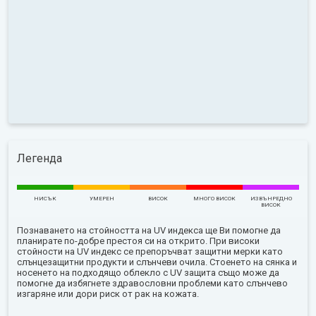
Легенда
НИСЪК
УМЕРЕН
ВИСОК
МНОГО ВИСОК
ИЗВЪНРЕДНО
ВИСОК
Познаването на стойността на UV индекса ще Ви помогне да
планирате по-добре престоя си на открито. При високи
стойности на UV индекс се препоръчват защитни мерки като
слънцезащитни продукти и слънчеви очила. Стоенето на сянка и
носенето на подходящо облекло с UV защита също може да
помогне да избягнете здравословни проблеми като слънчево
изгаряне или дори риск от рак на кожата.