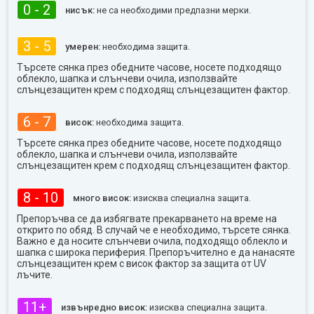
0 - 2
нисък:
не са необходими предпазни мерки.
3 - 5
умерен:
необходима защита.
Търсете сянка през обедните часове, носете подходящо
облекло, шапка и слънчеви очила, използвайте
слънцезащитен крем с подходящ слънцезащитен фактор.
6 - 7
висок:
необходима защита.
Търсете сянка през обедните часове, носете подходящо
облекло, шапка и слънчеви очила, използвайте
слънцезащитен крем с подходящ слънцезащитен фактор.
8 - 10
много висок:
изисква специална защита.
Препоръчва се да избягвате прекарването на време на
открито по обяд. В случай че е необходимо, търсете сянка.
Важно е да носите слънчеви очила, подходящо облекло и
шапка с широка периферия. Препоръчително е да нанасяте
слънцезащитен крем с висок фактор за защита от UV
лъчите.
11+
извънредно висок:
изисква специална защита.