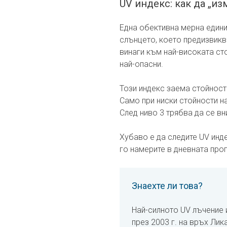
UV индекс: как да „и
Една обективна мерна едини
слънцето, което предизвикв
винаги към най-високата сто
най-опасни.
Този индекс заема стойности
Само при ниски стойности на
След ниво 3 трябва да се вн
Хубаво е да следите UV инд
го намерите в дневната про
Знаехте ли това?
Най-силното UV лъчение 
през 2003 г. на връх Лик