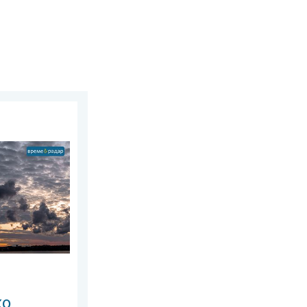
, 4 август 2026 г.
не. Прогноза за уикенда. . . четвъртък, 6 август 2026 г.
ко