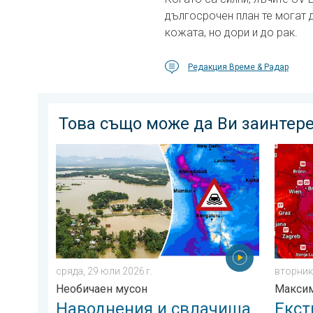
дългосрочен план те могат
кожата, но дори и до рак.
Редакция Време & Радар
Това също може да Ви заинтер
Наводнения и свлачища в части от Азия. Необичаен
Екстрем
сряда, 29 юли 2026 г.
вторник,
Необичаен мусон
Максим
Наводнения и свлачища
Екст