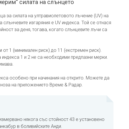
змерим“ силата на слънцето
ца за силата на ултравиолетовото лъчение (UV) на
а слънчевите изгаряния е UV индекса. Той се отнася
йност за деня, тогава, когато слънцевите лъчи са
 от 1 (минимален риск) до 11 (екстремен риск).
 индекса 1 и 2 не са необходими предпазни мерки.
имава.
екса особено при начинания на открито. Можете да
гноза на приложението Време & Радар.
измервано някога със стойност 43 е установено
анкабур в боливийските Анди.