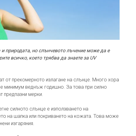
 и природата, но слънчевото лъчение може да е
рите всичко, което трябва да знаете за UV
ат от прекомерното излагане на слънце. Много хора
не минимум веднъж годишно. За това при силно
т предпазни мерки.
бегне силното слънце е използването на
то на шапка или покриването на кожата. Това може
нени изгаряния.