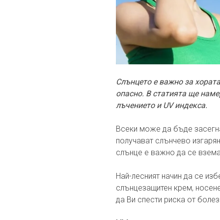
Слънцето е важно за хората
опасно. В статията ще наме
лъчението и UV индекса.
Всеки може да бъде засегн
получават слънчево изгаря
слънце е важно да се взема
Най-лесният начин да се из
слънцезащитен крем, носене
да Ви спести риска от болез