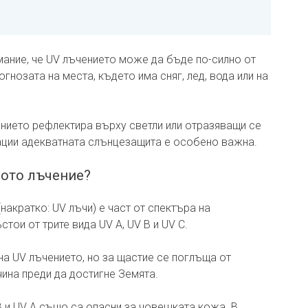
мание, че UV лъчението може да бъде по-силно от
гнозата на места, където има сняг, лед, вода или на
ението рефлектира върху светли или отразяващи се
ации адекватната слънцезащита е особено важна.
вото лъчение?
акратко: UV лъчи) е част от спектъра на
стои от трите вида UV A, UV B и UV C.
на UV лъчението, но за щастие се поглъща от
ина преди да достигне Земята.
 B и UV A също са опасни за човешката кожа. В