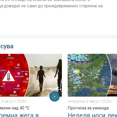
 да доведат не само до преждевременно стареене на
есува
 мусон. . . сряда, 29 юли 2026 г.
на жега в Източна Европа. Максимални над 40 °C. . . вторник
Неделя носи леко захлажда
 4 август 2026 г.
четвъртък, 6 август 2026 г.
ални над 40 °C
Прогноза за уикенда
ремна жега в
Неделя носи ле