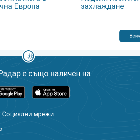
чна Европа
захлаждане
Всич
Радар е също наличен на
Социални мрежи
р