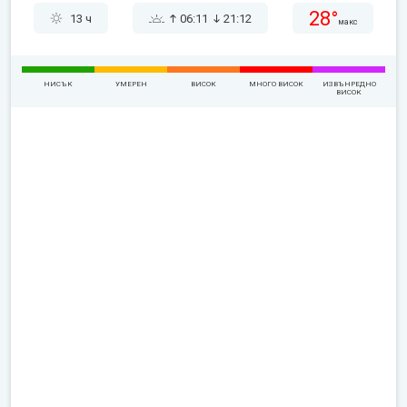
28°
13 ч
06:11
21:12
макс
НИСЪК
УМЕРЕН
ВИСОК
МНОГО ВИСОК
ИЗВЪНРЕДНО
ВИСОК