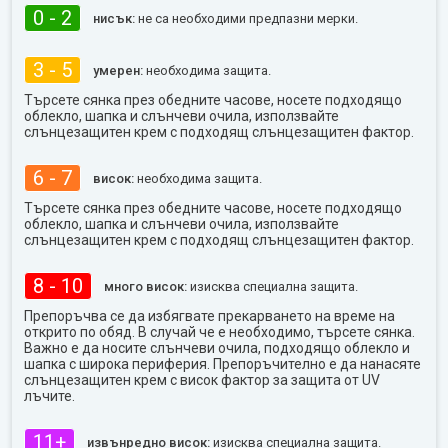
0 - 2
нисък:
не са необходими предпазни мерки.
3 - 5
умерен:
необходима защита.
Търсете сянка през обедните часове, носете подходящо
облекло, шапка и слънчеви очила, използвайте
слънцезащитен крем с подходящ слънцезащитен фактор.
6 - 7
висок:
необходима защита.
Търсете сянка през обедните часове, носете подходящо
облекло, шапка и слънчеви очила, използвайте
слънцезащитен крем с подходящ слънцезащитен фактор.
8 - 10
много висок:
изисква специална защита.
Препоръчва се да избягвате прекарването на време на
открито по обяд. В случай че е необходимо, търсете сянка.
Важно е да носите слънчеви очила, подходящо облекло и
шапка с широка периферия. Препоръчително е да нанасяте
слънцезащитен крем с висок фактор за защита от UV
лъчите.
11+
извънредно висок:
изисква специална защита.