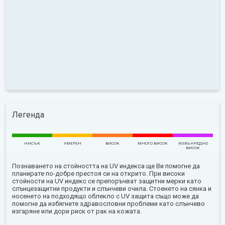
Легенда
НИСЪК
УМЕРЕН
ВИСОК
МНОГО ВИСОК
ИЗВЪНРЕДНО
ВИСОК
Познаването на стойността на UV индекса ще Ви помогне да
планирате по-добре престоя си на открито. При високи
стойности на UV индекс се препоръчват защитни мерки като
слънцезащитни продукти и слънчеви очила. Стоенето на сянка и
носенето на подходящо облекло с UV защита също може да
помогне да избягнете здравословни проблеми като слънчево
изгаряне или дори риск от рак на кожата.