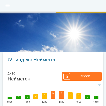
UV- индекс Неймеген
днес
6
ВИСОК
Неймеген
6
6
5
4
4
3
2
2
1
1
08:00
10:00
12:00
14:00
16:00
18:00