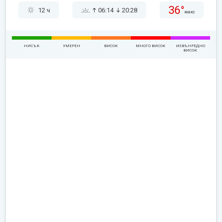
36°
12 ч
06:14
20:28
макс
НИСЪК
УМЕРЕН
ВИСОК
МНОГО ВИСОК
ИЗВЪНРЕДНО
ВИСОК