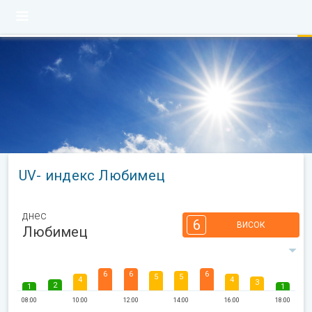
UV- индекс Любимец
днес
6
ВИСОК
Любимец
6
6
6
5
5
4
4
3
2
1
1
08:00
10:00
12:00
14:00
16:00
18:00