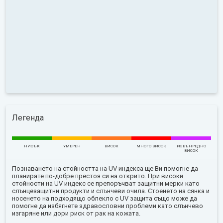
Легенда
НИСЪК
УМЕРЕН
ВИСОК
МНОГО ВИСОК
ИЗВЪНРЕДНО
ВИСОК
Познаването на стойността на UV индекса ще Ви помогне да
планирате по-добре престоя си на открито. При високи
стойности на UV индекс се препоръчват защитни мерки като
слънцезащитни продукти и слънчеви очила. Стоенето на сянка и
носенето на подходящо облекло с UV защита също може да
помогне да избягнете здравословни проблеми като слънчево
изгаряне или дори риск от рак на кожата.