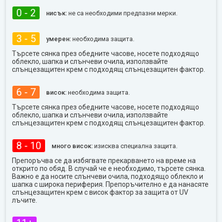
0 - 2
нисък:
не са необходими предпазни мерки.
3 - 5
умерен:
необходима защита.
Търсете сянка през обедните часове, носете подходящо
облекло, шапка и слънчеви очила, използвайте
слънцезащитен крем с подходящ слънцезащитен фактор.
6 - 7
висок:
необходима защита.
Търсете сянка през обедните часове, носете подходящо
облекло, шапка и слънчеви очила, използвайте
слънцезащитен крем с подходящ слънцезащитен фактор.
8 - 10
много висок:
изисква специална защита.
Препоръчва се да избягвате прекарването на време на
открито по обяд. В случай че е необходимо, търсете сянка.
Важно е да носите слънчеви очила, подходящо облекло и
шапка с широка периферия. Препоръчително е да нанасяте
слънцезащитен крем с висок фактор за защита от UV
лъчите.