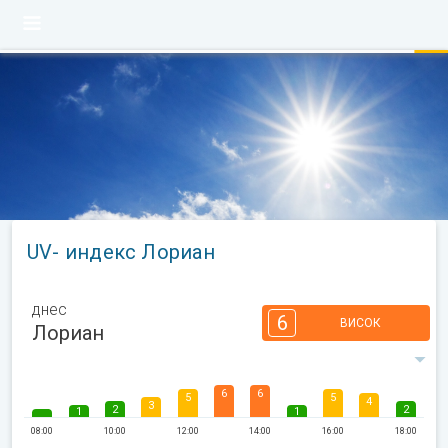
UV- индекс Лориан
днес
6
ВИСОК
Лориан
6
6
5
5
4
3
2
2
1
1
08:00
10:00
12:00
14:00
16:00
18:00