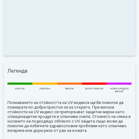
Легенда
НИСЪК
УМЕРЕН
ВИСОК
МНОГО ВИСОК
ИЗВЪНРЕДНО
ВИСОК
Познаването на стойността на UV индекса ще Ви помогне да
планирате по-добре престоя си на открито. При високи
стойности на UV индекс се препоръчват защитни мерки като
слънцезащитни продукти и слънчеви очила. Стоенето на сянка и
носенето на подходящо облекло с UV защита също може да
помогне да избягнете здравословни проблеми като слънчево
изгаряне или дори риск от рак на кожата.