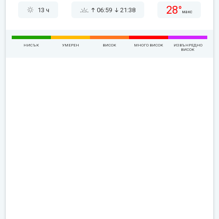
28°
13 ч
06:59
21:38
макс
НИСЪК
УМЕРЕН
ВИСОК
МНОГО ВИСОК
ИЗВЪНРЕДНО
ВИСОК