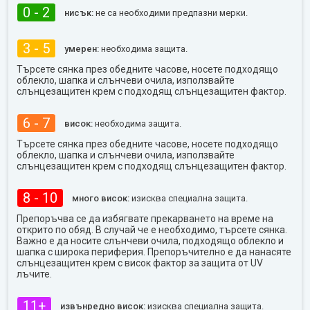
0 - 2
нисък:
не са необходими предпазни мерки.
3 - 5
умерен:
необходима защита.
Търсете сянка през обедните часове, носете подходящо
облекло, шапка и слънчеви очила, използвайте
слънцезащитен крем с подходящ слънцезащитен фактор.
6 - 7
висок:
необходима защита.
Търсете сянка през обедните часове, носете подходящо
облекло, шапка и слънчеви очила, използвайте
слънцезащитен крем с подходящ слънцезащитен фактор.
8 - 10
много висок:
изисква специална защита.
Препоръчва се да избягвате прекарването на време на
открито по обяд. В случай че е необходимо, търсете сянка.
Важно е да носите слънчеви очила, подходящо облекло и
шапка с широка периферия. Препоръчително е да нанасяте
слънцезащитен крем с висок фактор за защита от UV
лъчите.
11+
извънредно висок:
изисква специална защита.