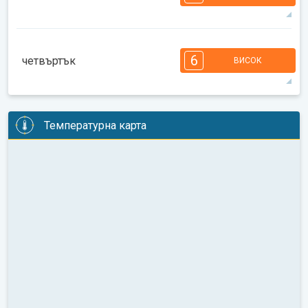
08:00
10:00
12:00
14:00
16:00
18:00
34°
13 ч
07:03
21:33
макс
7
6
6
5
5
4
3
2
2
1
6
четвъртък
ВИСОК
08:00
10:00
12:00
14:00
16:00
18:00
32°
14 ч
07:04
21:31
макс
6
6
6
5
5
4
4
3
2
2
1
Температурна карта
08:00
10:00
12:00
14:00
16:00
18:00
32°
14 ч
07:05
21:29
макс