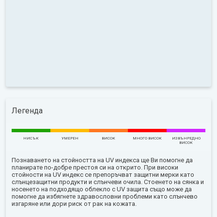
Легенда
НИСЪК
УМЕРЕН
ВИСОК
МНОГО ВИСОК
ИЗВЪНРЕДНО
ВИСОК
Познаването на стойността на UV индекса ще Ви помогне да
планирате по-добре престоя си на открито. При високи
стойности на UV индекс се препоръчват защитни мерки като
слънцезащитни продукти и слънчеви очила. Стоенето на сянка и
носенето на подходящо облекло с UV защита също може да
помогне да избягнете здравословни проблеми като слънчево
изгаряне или дори риск от рак на кожата.