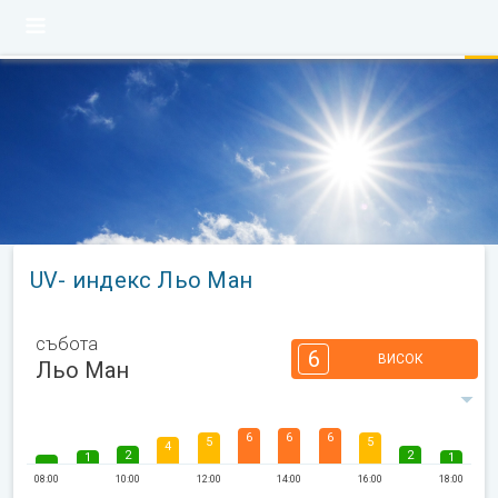
UV- индекс Льо Ман
събота
6
ВИСОК
Льо Ман
6
6
6
5
5
4
2
2
1
1
08:00
10:00
12:00
14:00
16:00
18:00