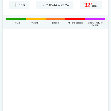
32°
11 ч
06:44
21:24
макс
НИСЪК
УМЕРЕН
ВИСОК
МНОГО ВИСОК
ИЗВЪНРЕДНО
ВИСОК