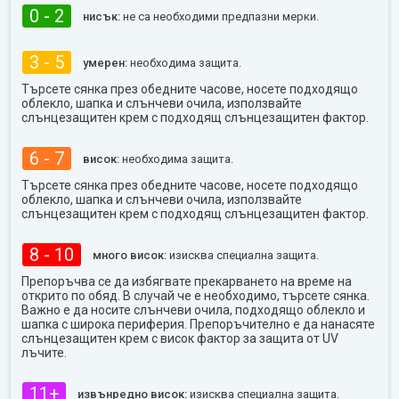
0 - 2
нисък:
не са необходими предпазни мерки.
3 - 5
умерен:
необходима защита.
Търсете сянка през обедните часове, носете подходящо
облекло, шапка и слънчеви очила, използвайте
слънцезащитен крем с подходящ слънцезащитен фактор.
6 - 7
висок:
необходима защита.
Търсете сянка през обедните часове, носете подходящо
облекло, шапка и слънчеви очила, използвайте
слънцезащитен крем с подходящ слънцезащитен фактор.
8 - 10
много висок:
изисква специална защита.
Препоръчва се да избягвате прекарването на време на
открито по обяд. В случай че е необходимо, търсете сянка.
Важно е да носите слънчеви очила, подходящо облекло и
шапка с широка периферия. Препоръчително е да нанасяте
слънцезащитен крем с висок фактор за защита от UV
лъчите.
11+
извънредно висок:
изисква специална защита.