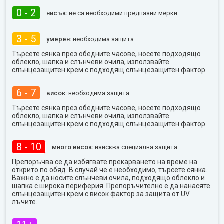
0 - 2
нисък:
не са необходими предпазни мерки.
3 - 5
умерен:
необходима защита.
Търсете сянка през обедните часове, носете подходящо
облекло, шапка и слънчеви очила, използвайте
слънцезащитен крем с подходящ слънцезащитен фактор.
6 - 7
висок:
необходима защита.
Търсете сянка през обедните часове, носете подходящо
облекло, шапка и слънчеви очила, използвайте
слънцезащитен крем с подходящ слънцезащитен фактор.
8 - 10
много висок:
изисква специална защита.
Препоръчва се да избягвате прекарването на време на
открито по обяд. В случай че е необходимо, търсете сянка.
Важно е да носите слънчеви очила, подходящо облекло и
шапка с широка периферия. Препоръчително е да нанасяте
слънцезащитен крем с висок фактор за защита от UV
лъчите.