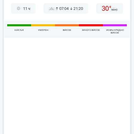
30°
11 ч
07:04
21:20
макс
НИСЪК
УМЕРЕН
ВИСОК
МНОГО ВИСОК
ИЗВЪНРЕДНО
ВИСОК