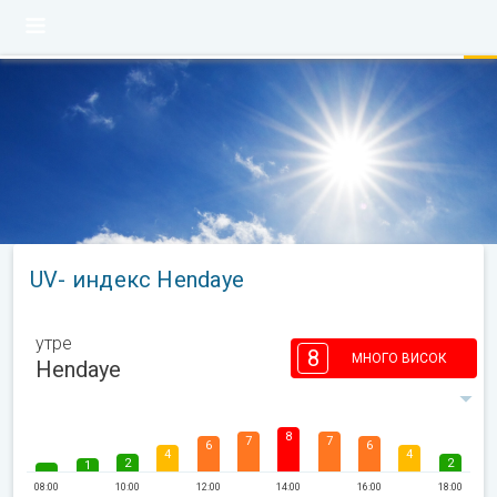
UV- индекс Hendaye
утре
8
МНОГО ВИСОК
Hendaye
8
7
7
6
6
4
4
2
2
1
08:00
10:00
12:00
14:00
16:00
18:00