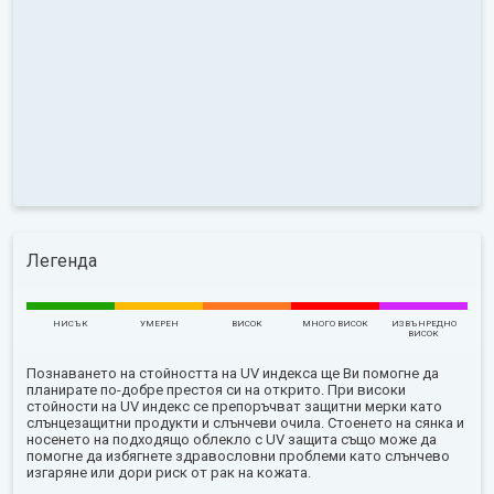
Легенда
НИСЪК
УМЕРЕН
ВИСОК
МНОГО ВИСОК
ИЗВЪНРЕДНО
ВИСОК
Познаването на стойността на UV индекса ще Ви помогне да
планирате по-добре престоя си на открито. При високи
стойности на UV индекс се препоръчват защитни мерки като
слънцезащитни продукти и слънчеви очила. Стоенето на сянка и
носенето на подходящо облекло с UV защита също може да
помогне да избягнете здравословни проблеми като слънчево
изгаряне или дори риск от рак на кожата.