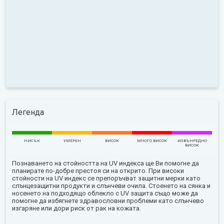
Легенда
НИСЪК
УМЕРЕН
ВИСОК
МНОГО ВИСОК
ИЗВЪНРЕДНО
ВИСОК
Познаването на стойността на UV индекса ще Ви помогне да
планирате по-добре престоя си на открито. При високи
стойности на UV индекс се препоръчват защитни мерки като
слънцезащитни продукти и слънчеви очила. Стоенето на сянка и
носенето на подходящо облекло с UV защита също може да
помогне да избягнете здравословни проблеми като слънчево
изгаряне или дори риск от рак на кожата.