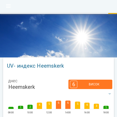
UV- индекс Heemskerk
днес
6
ВИСОК
Heemskerk
6
6
5
5
4
4
3
2
1
1
08:00
10:00
12:00
14:00
16:00
18:00