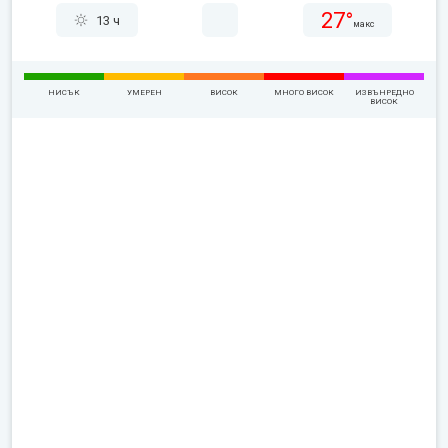
27°
13 ч
макс
НИСЪК
УМЕРЕН
ВИСОК
МНОГО ВИСОК
ИЗВЪНРЕДНО
ВИСОК