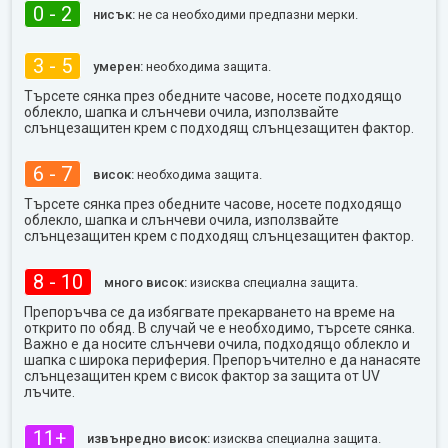
0 - 2
нисък:
не са необходими предпазни мерки.
3 - 5
умерен:
необходима защита.
Търсете сянка през обедните часове, носете подходящо
облекло, шапка и слънчеви очила, използвайте
слънцезащитен крем с подходящ слънцезащитен фактор.
6 - 7
висок:
необходима защита.
Търсете сянка през обедните часове, носете подходящо
облекло, шапка и слънчеви очила, използвайте
слънцезащитен крем с подходящ слънцезащитен фактор.
8 - 10
много висок:
изисква специална защита.
Препоръчва се да избягвате прекарването на време на
открито по обяд. В случай че е необходимо, търсете сянка.
Важно е да носите слънчеви очила, подходящо облекло и
шапка с широка периферия. Препоръчително е да нанасяте
слънцезащитен крем с висок фактор за защита от UV
лъчите.
11+
извънредно висок:
изисква специална защита.