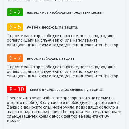
0 - 2
нисък:
не са необходими предпазни мерки.
3 - 5
умерен:
необходима защита.
Търсете сянка през обедните часове, носете подходящо
облекло, шапка и слънчеви очила, използвайте
слънцезащитен крем с подходящ слънцезащитен фактор.
6 - 7
висок:
необходима защита.
Търсете сянка през обедните часове, носете подходящо
облекло, шапка и слънчеви очила, използвайте
слънцезащитен крем с подходящ слънцезащитен фактор.
8 - 10
много висок:
изисква специална защита.
Препоръчва се да избягвате прекарването на време на
открито по обяд. В случай че е необходимо, търсете сянка.
Важно е да носите слънчеви очила, подходящо облекло и
шапка с широка периферия. Препоръчително е да нанасяте
слънцезащитен крем с висок фактор за защита от UV
лъчите.