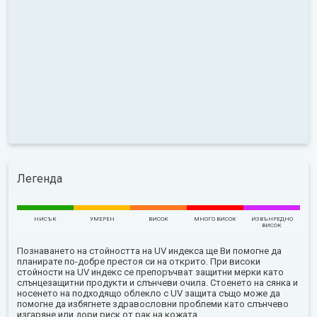
Легенда
НИСЪК
УМЕРЕН
ВИСОК
МНОГО ВИСОК
ИЗВЪНРЕДНО
ВИСОК
Познаването на стойността на UV индекса ще Ви помогне да
планирате по-добре престоя си на открито. При високи
стойности на UV индекс се препоръчват защитни мерки като
слънцезащитни продукти и слънчеви очила. Стоенето на сянка и
носенето на подходящо облекло с UV защита също може да
помогне да избягнете здравословни проблеми като слънчево
изгаряне или дори риск от рак на кожата.