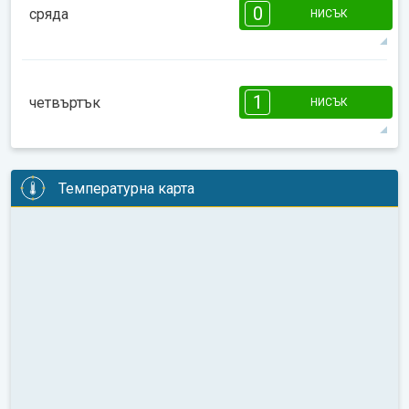
0
сряда
НИСЪК
12°
0 ч
07:29
18:35
макс
08:00
10:00
12:00
14:00
16:00
18:00
1
четвъртък
НИСЪК
14°
0 ч
07:29
18:36
макс
1
1
1
1
1
1
08:00
10:00
12:00
14:00
16:00
18:00
Температурна карта
20°
2 ч
07:28
18:36
макс