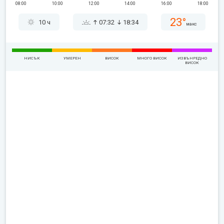
08:00
10:00
12:00
14:00
16:00
18:00
23°
10 ч
07:32
18:34
макс
НИСЪК
УМЕРЕН
ВИСОК
МНОГО ВИСОК
ИЗВЪНРЕДНО
ВИСОК