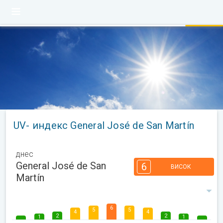
UV- индекс General José de San Martín
днес
General José de San
6
ВИСОК
Martín
6
5
5
4
4
2
2
1
1