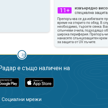
извънредно висо
11+
специална защита
Препоръчва се да избягвате п
време на открито по обяд. В сл
необходимо, търсете сянка. Ва
слънчеви очила, подходящо об
широка периферия. Препоръчи
нанасяте слънцезащитен крем 
за защита от UV лъчите.
Радар е също наличен на
Социални мрежи