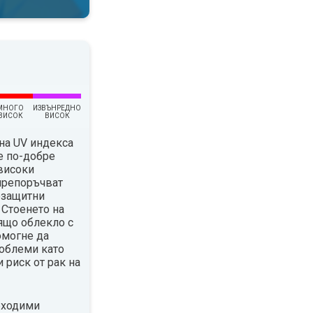
МНОГО
ИЗВЪНРЕДНО
ВИСОК
ВИСОК
на UV индекса
е по-добре
 високи
 препоръчват
езащитни
 Стоенето на
ящо облекло с
омогне да
облеми като
 риск от рак на
бходими