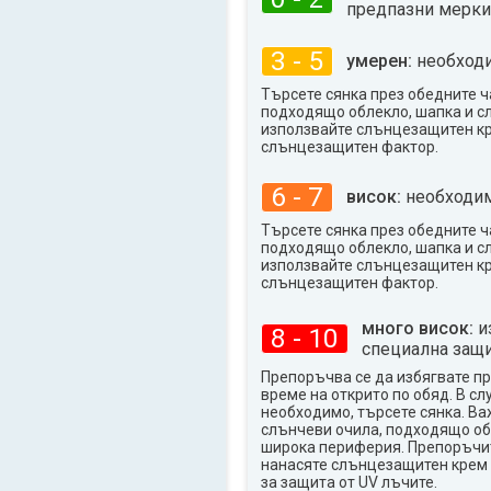
предпазни мерки
3 - 5
умерен:
необходи
Търсете сянка през обедните ч
подходящо облекло, шапка и с
използвайте слънцезащитен к
слънцезащитен фактор.
6 - 7
висок:
необходим
Търсете сянка през обедните ч
подходящо облекло, шапка и с
използвайте слънцезащитен к
слънцезащитен фактор.
много висок:
и
8 - 10
специална защи
Препоръчва се да избягвате п
време на открито по обяд. В сл
необходимо, търсете сянка. Ва
слънчеви очила, подходящо об
широка периферия. Препоръчи
нанасяте слънцезащитен крем 
за защита от UV лъчите.