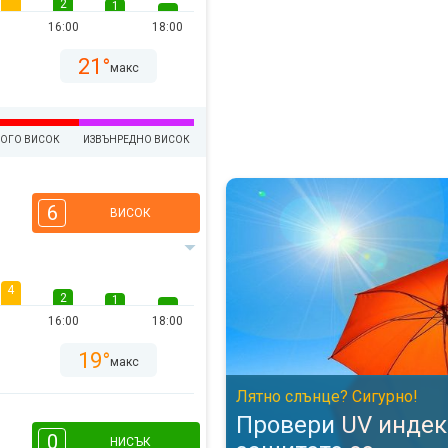
2
1
16:00
18:00
21°
макс
ОГО ВИСОК
ИЗВЪНРЕДНО ВИСОК
Провери UV индекса - защитете
6
ВИСОК
4
2
1
16:00
18:00
19°
макс
Лятно слънце? Сигурно!
Провери UV индек
0
НИСЪК