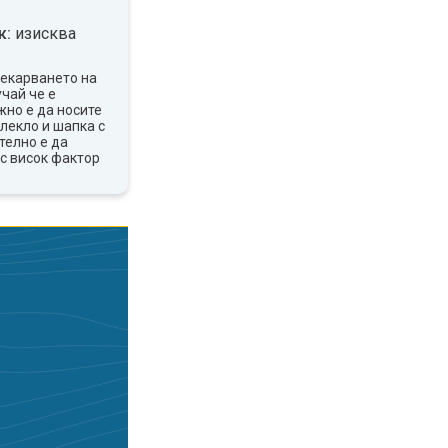
к:
изисква
.
рекарването на
учай че е
жно е да носите
лекло и шапка с
телно е да
с висок фактор