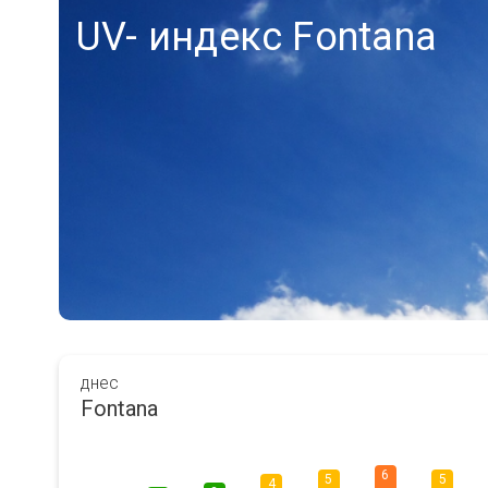
UV- индекс Fontana
днес
Fontana
6
5
5
4