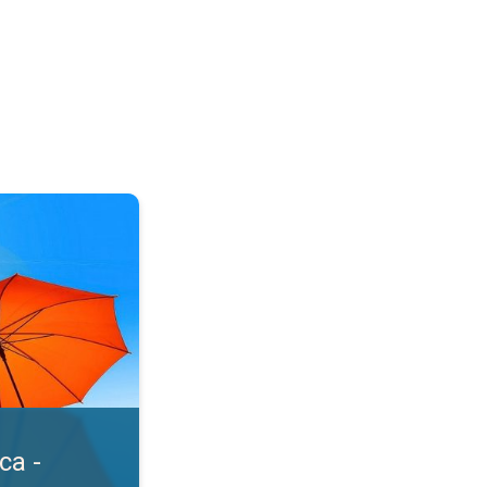
 се. Лятно слънце? Сигурно!. . .
са -