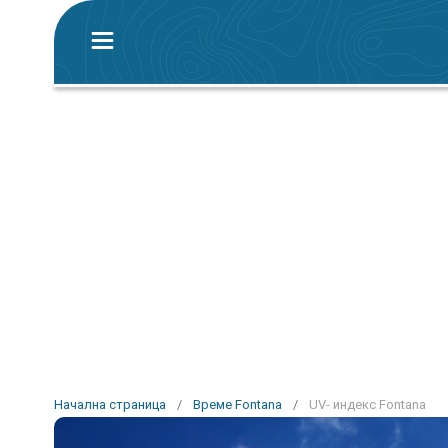
Начална страница
/
Време Fontana
/
UV- индекс Fontana