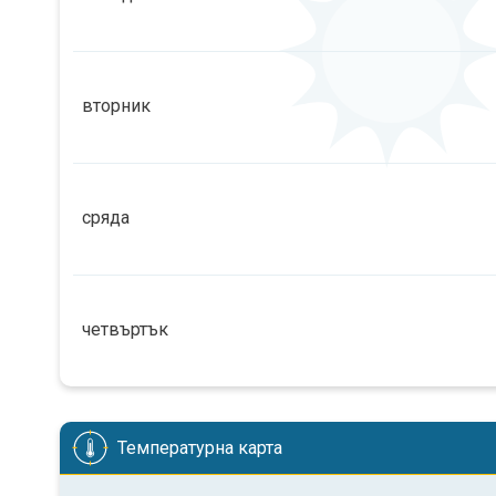
08:00
10:00
12:00
14:00
вторник
0 ч
07:30
18:32
08:00
10:00
12:00
14:00
сряда
0 ч
07:29
18:33
08:00
10:00
12:00
14:00
четвъртък
0 ч
07:29
18:33
08:00
10:00
12:00
14:00
Температурна карта
2 ч
07:28
18:34