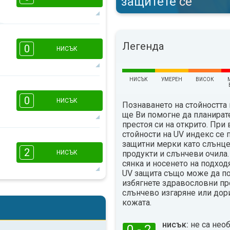
защитете се
16:00
18:00
Легенда
0
НИСЪК
15°
макс
НИСЪК
УМЕРЕН
ВИСОК
16:00
18:00
0
НИСЪК
Познаването на стойността 
12°
макс
ще Ви помогне да планират
престоя си на открито. При
стойности на UV индекс се
защитни мерки като слънц
16:00
18:00
2
продукти и слънчеви очила.
НИСЪК
14°
сянка и носенето на подход
макс
UV защита също може да п
избягнете здравословни пр
2
1
слънчево изгаряне или дори
16:00
18:00
кожата.
18°
макс
нисък:
не са нео
0 - 2