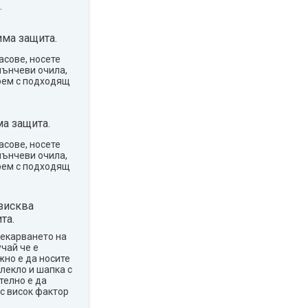
.
ма защита.
асове, носете
лънчеви очила,
рем с подходящ
а защита.
асове, носете
лънчеви очила,
рем с подходящ
зисква
та.
рекарването на
учай че е
жно е да носите
лекло и шапка с
телно е да
с висок фактор