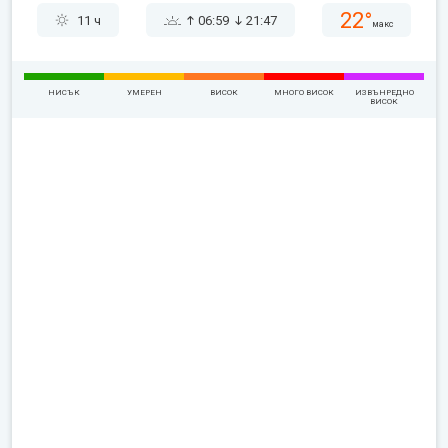
22°
11 ч
06:59
21:47
макс
НИСЪК
УМЕРЕН
ВИСОК
МНОГО ВИСОК
ИЗВЪНРЕДНО
ВИСОК