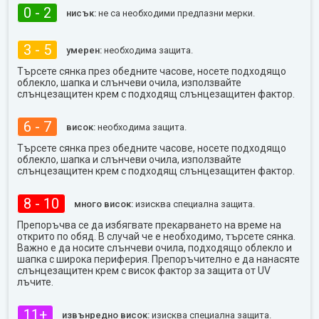
0 - 2
нисък:
не са необходими предпазни мерки.
3 - 5
умерен:
необходима защита.
Търсете сянка през обедните часове, носете подходящо
облекло, шапка и слънчеви очила, използвайте
слънцезащитен крем с подходящ слънцезащитен фактор.
6 - 7
висок:
необходима защита.
Търсете сянка през обедните часове, носете подходящо
облекло, шапка и слънчеви очила, използвайте
слънцезащитен крем с подходящ слънцезащитен фактор.
8 - 10
много висок:
изисква специална защита.
Препоръчва се да избягвате прекарването на време на
открито по обяд. В случай че е необходимо, търсете сянка.
Важно е да носите слънчеви очила, подходящо облекло и
шапка с широка периферия. Препоръчително е да нанасяте
слънцезащитен крем с висок фактор за защита от UV
лъчите.
11+
извънредно висок:
изисква специална защита.