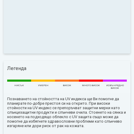
Легенда
НИСЪК
УМЕРЕН
ВИСОК
МНОГО ВИСОК
ИЗВЪНРЕДНО
ВИСОК
Познаването на стойността на UV индекса ще Ви помогне да
планирате по-добре престоя си на открито. При високи
стойности на UV индекс се препоръчват защитни мерки като
слънцезащитни продукти и слънчеви очила. Стоенето на сянка и
носенето на подходящо облекло с UV защита също може да
помогне да избягнете здравословни проблеми като слънчево
изгаряне или дори риск от рак на кожата.