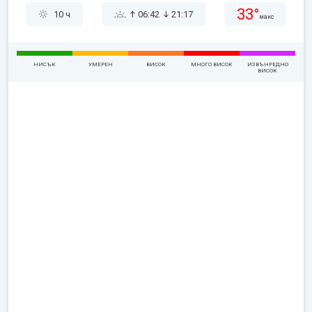
33°
10 ч
06:42
21:17
макс
НИСЪК
УМЕРЕН
ВИСОК
МНОГО ВИСОК
ИЗВЪНРЕДНО
ВИСОК