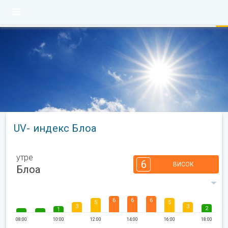
UV- индекс Блоа
утре
6
ВИСОК
Блоа
6
6
6
5
5
3
3
2
1
08:00
10:00
12:00
14:00
16:00
18:00