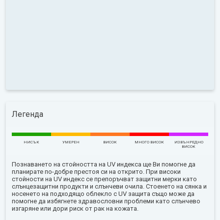
Легенда
НИСЪК
УМЕРЕН
ВИСОК
МНОГО ВИСОК
ИЗВЪНРЕДНО
ВИСОК
Познаването на стойността на UV индекса ще Ви помогне да
планирате по-добре престоя си на открито. При високи
стойности на UV индекс се препоръчват защитни мерки като
слънцезащитни продукти и слънчеви очила. Стоенето на сянка и
носенето на подходящо облекло с UV защита също може да
помогне да избягнете здравословни проблеми като слънчево
изгаряне или дори риск от рак на кожата.