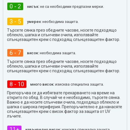
0 - 2
нисък:
не са необходими предпазни мерки.
3 - 5
умерен:
необходима защита.
Търсете сянка през обедните часове, носете подходящо
облекло, шапка и слънчеви очила, използвайте
слънцезащитен крем с подходящ слънцезащитен фактор.
6 - 7
висок:
необходима защита.
Търсете сянка през обедните часове, носете подходящо
облекло, шапка и слънчеви очила, използвайте
слънцезащитен крем с подходящ слънцезащитен фактор.
8 - 10
много висок:
изисква специална защита.
Препоръчва се да избягвате прекарването на време на
открито по обяд. В случай че е необходимо, търсете сянка.
Важно е да носите слънчеви очила, подходящо облекло и
шапка с широка периферия. Препоръчително е да нанасяте
слънцезащитен крем с висок фактор за защита от UV
лъчите.
11+
извънредно висок:
изисква специална защита.