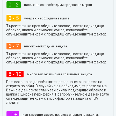
0 - 2
нисък:
не са необходими предпазни мерки.
3 - 5
умерен:
необходима защита.
Търсете сянка през обедните часове, носете подходящо
облекло, шапка и слънчеви очила, използвайте
слънцезащитен крем с подходящ слънцезащитен фактор.
6 - 7
висок:
необходима защита.
Търсете сянка през обедните часове, носете подходящо
облекло, шапка и слънчеви очила, използвайте
слънцезащитен крем с подходящ слънцезащитен фактор.
8 - 10
много висок:
изисква специална защита.
Препоръчва се да избягвате прекарването на време на
открито по обяд. В случай че е необходимо, търсете сянка.
Важно е да носите слънчеви очила, подходящо облекло и
шапка с широка периферия. Препоръчително е да нанасяте
слънцезащитен крем с висок фактор за защита от UV
лъчите.
11+
извънредно висок:
изисква специална защита.