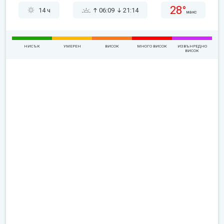
28°
14 ч
06:09
21:14
макс
НИСЪК
УМЕРЕН
ВИСОК
МНОГО ВИСОК
ИЗВЪНРЕДНО
ВИСОК