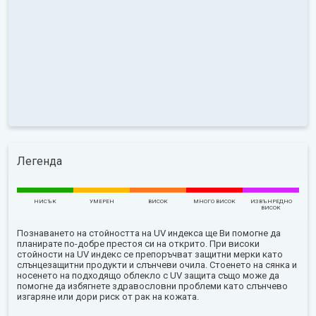
Легенда
НИСЪК
УМЕРЕН
ВИСОК
МНОГО ВИСОК
ИЗВЪНРЕДНО
ВИСОК
Познаването на стойността на UV индекса ще Ви помогне да
планирате по-добре престоя си на открито. При високи
стойности на UV индекс се препоръчват защитни мерки като
слънцезащитни продукти и слънчеви очила. Стоенето на сянка и
носенето на подходящо облекло с UV защита също може да
помогне да избягнете здравословни проблеми като слънчево
изгаряне или дори риск от рак на кожата.