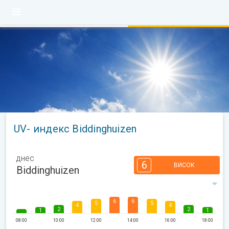
UV- индекс Biddinghuizen
днес
6
ВИСОК
Biddinghuizen
6
6
5
5
4
4
2
2
1
1
08:00
10:00
12:00
14:00
16:00
18:00