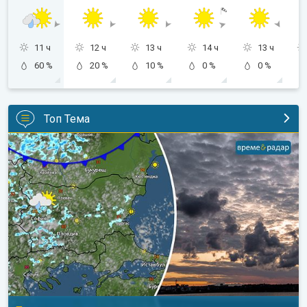
11 ч
12 ч
13 ч
14 ч
13 ч
60 %
20 %
10 %
0 %
0 %
Топ Тема
Неделя носи леко захлаждане. Прогноза за уикенда. . .