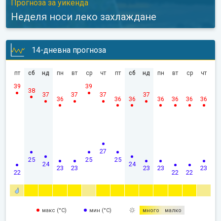
Прогноза за уикенда
Неделя носи леко захлаждане
14-дневна прогноза
пт
сб
нд
пн
вт
ср
чт
пт
сб
нд
пн
вт
ср
чт
39
39
38
37
37
37
37
36
36
36
36
36
36
36
27
25
25
25
24
24
23
23
23
23
23
22
22
22
макс (°C)
мин (°C)
много
малко