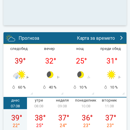
Прогноза
Карта за времето
следобед
вечер
нощ
преди обед
39
°
32
°
25
°
31
°
60 %
40 %
10 %
10 %
днес
утре
неделя
понеделник
вторник
с
07.08
08.08
09.08
10.08
11.08
петък, 07.08
събота, 08.08
неделя, 09.08
понеделник, 10.08
вторник, 11
39
°
38
°
37
°
36
°
37
°
22
°
25
°
24
°
23
°
23
°