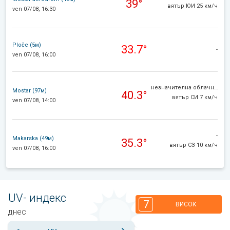
39°
вятър ЮИ 25 км/ч
ven 07/08, 16:30
Ploče (5м)
33.7°
-
ven 07/08, 16:00
незначителна облачност
Mostar (97м)
40.3°
вятър СИ 7 км/ч
ven 07/08, 14:00
-
Makarska (49м)
35.3°
вятър СЗ 10 км/ч
ven 07/08, 16:00
UV- индекс
7
ВИСОК
днес