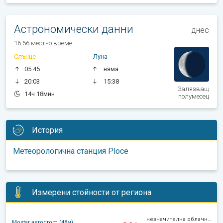
Астрономически данни
днес
16:56 местно време
Слънце
Луна
05:45
няма
20:03
15:38
Залязващ
14ч 18мин
полумесец
История
Метеорологична станция Ploce
Измерени стойности от региона
незначителна облачност
Mostar aerodrom (48м)