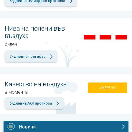
6-дневна UV-индекс прогноза
Нива на полени във
въздуха
силен
7- дневна прогноза
Качество на въздуха
УМЕРЕНО
в момента
6-дневна AQI прогноза
Новини