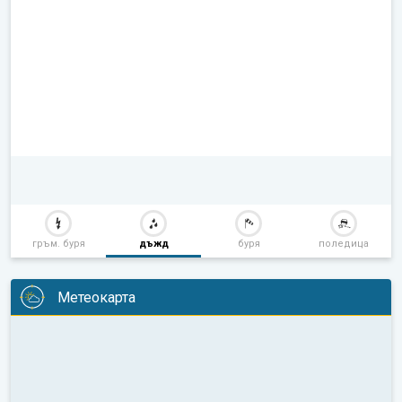
гръм. буря
дъжд
буря
поледица
Метеокарта