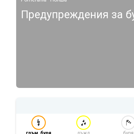
Предупреждения за б
гръм. буря
дъжд
буря