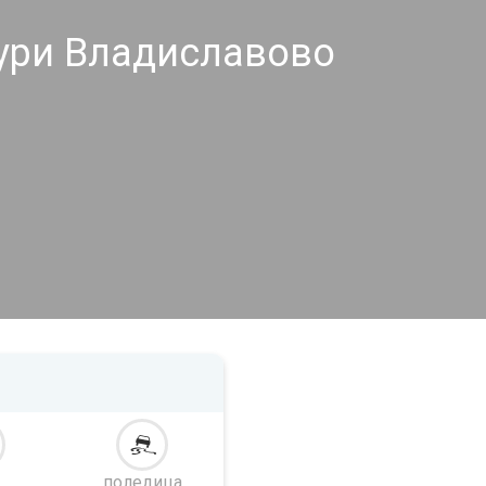
ури Владиславово
поледица