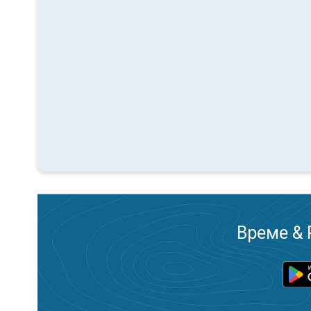
Време & 