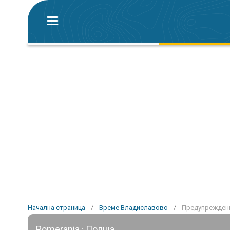
Начална страница
/
Време Владиславово
/
Предупреждени
Pomerania · Полша