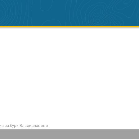
я за бури Владиславово