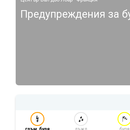
Предупреждения за б
гръм. буря
дъжд
буря