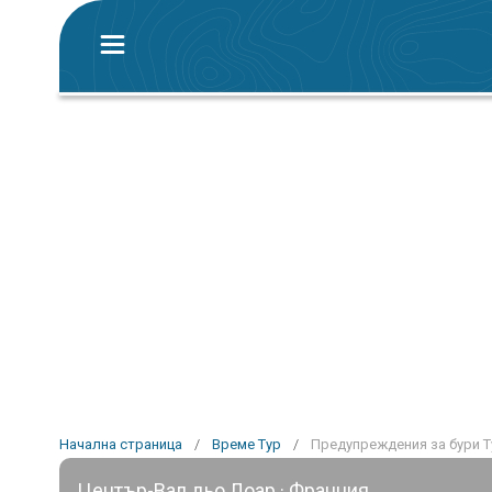
Начална страница
/
Време Тур
/
Предупреждения за бури Т
Център-Вал дьо Лоар · Франция