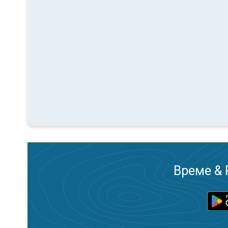
Време & 