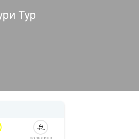
ури Тур
поледица