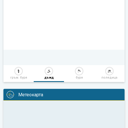
гръм. буря
дъжд
буря
поледица
Метеокарта