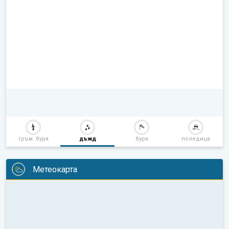
гръм. буря
дъжд
буря
поледица
Метеокарта