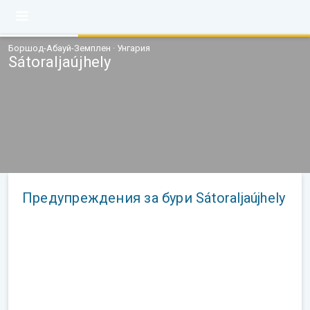
Боршод-Абауй-Земплен · Унгария
Sátoraljaújhely
Предупреждения за бури Sátoraljaújhely