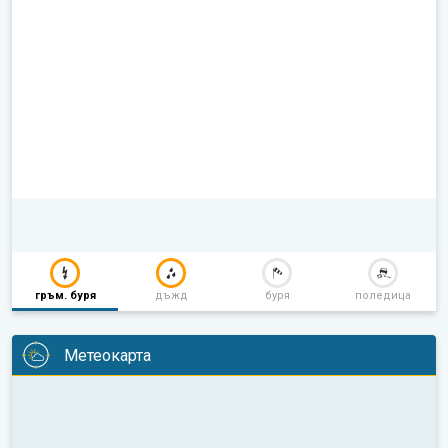
гръм. буря
дъжд
буря
поледица
Метеокарта