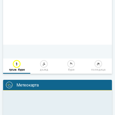
гръм. буря
дъжд
буря
поледица
Метеокарта