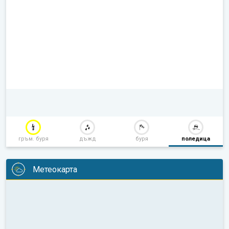
гръм. буря
дъжд
буря
поледица
Метеокарта