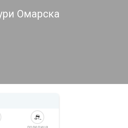
ури Омарска
поледица