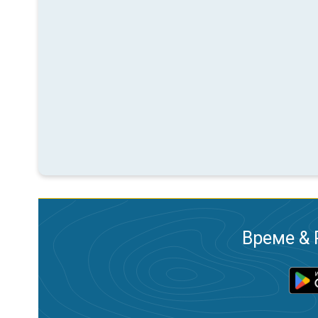
Време & 