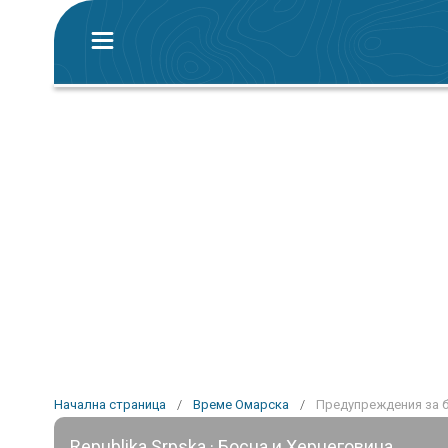
Начална страница
/
Време Омарска
/
Предупреждения за 
Republika Srpska · Босна и Херцеговина