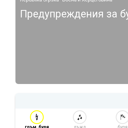
Предупреждения за б
гръм. буря
дъжд
буря