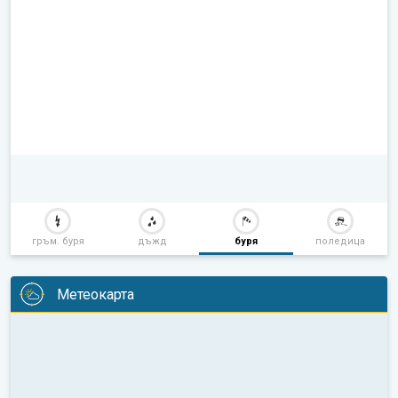
гръм. буря
дъжд
буря
поледица
Метеокарта