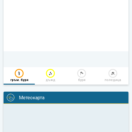
гръм. буря
дъжд
буря
поледица
Метеокарта