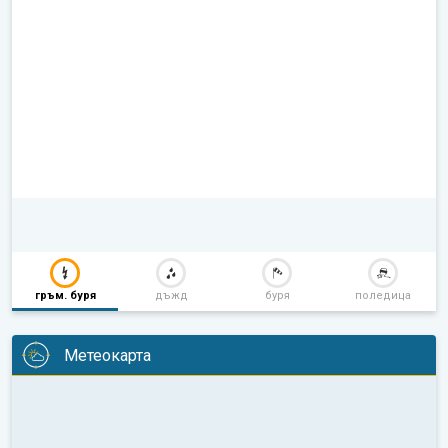
гръм. буря
дъжд
буря
поледица
Метеокарта