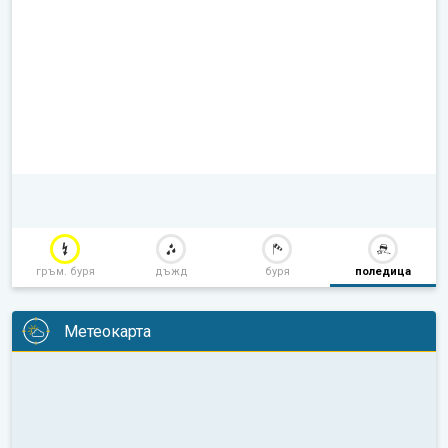
гръм. буря
дъжд
буря
поледица
Метеокарта